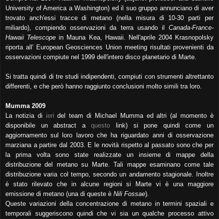
University of America a Washington) ed il
suo gruppo annunciano di aver
trovato anch'essi tracce di metano (nella misura di 10-30 parti per
miliardo), compiendo
osservazioni da terra usando il
Canada-France-
Hawaii Telescope
in Mauna Kea, Hawaii. Nell'aprile 2004 Krasnopolsky
riporta all' European Geosciences Union meeting risultati provenienti da
osservazioni compiute nel 1999 dell'intero disco planetario di Marte.
Si tratta quindi di tre studi indipendenti, compiuti con strumenti altrettanto
differenti, e che però hanno raggiunto conclusioni molto simili tra loro.
Mumma 2009
La notizia di
ieri
del team di Michael Mumma ed altri (al momento è
disponibile un abstract a
questo
link
)
si pone quindi come un
aggiornamento sul loro lavoro che ha riguardato anni di osservazione
marziana a partire dal 2003. E le novità
rispetto al passato sono che per
la prima volta sono state realizzate un insieme di mappe della
distribuzione del
metano su Marte. Tali mappe esaminano come tale
distribuzione varia col tempo, secondo un andamento stagionale. Inoltre
è stato rilevato che in alcune
regioni si Marte vi è una maggiore
emissione di metano (una di queste è
Nili Fossae
).
Queste variazioni della concentrazione di metano in termini spaziali e
temporali suggeriscono quindi che vi sia un
qualche processo attivo