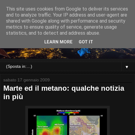
This site uses cookies from Google to deliver its services
and to analyze traffic. Your IP address and user-agent are
shared with Google along with performance and security
metrics to ensure quality of service, generate usage
statistics, and to detect and address abuse.
LEARN MORE
GOT IT
▼
sabato 17 gennaio 2009
Marte ed il metano: qualche notizia
in più