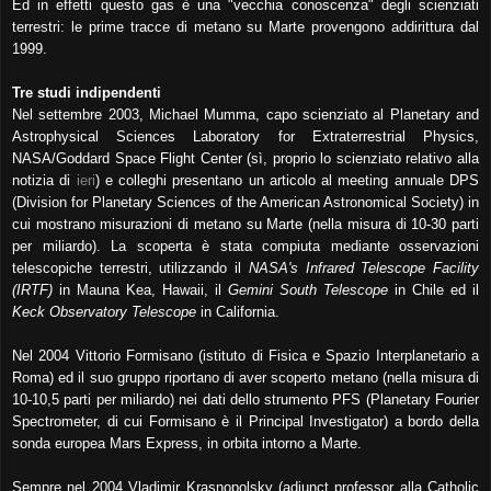
Ed in effetti questo gas è una "vecchia conoscenza" degli scienziati
terrestri: le prime tracce di metano su Marte provengono addirittura dal
1999.
Tre studi indipendenti
Nel settembre 2003, Michael Mumma, capo scienziato al Planetary and
Astrophysical Sciences Laboratory for
Extraterrestrial Physics,
NASA/Goddard Space Flight Center (sì, proprio lo scienziato relativo alla
notizia di
ieri
) e
colleghi presentano un articolo al meeting annuale DPS
(Division for Planetary Sciences of the American Astronomical
Society)
in
cui mostrano misurazioni di metano su Marte (nella misura di 10-30 parti
per miliardo). La scoperta è stata compiuta mediante osservazioni
telescopiche terrestri, utilizzando il
NASA's Infrared Telescope Facility
(IRTF)
in Mauna Kea, Hawaii, il
Gemini South
Telescope
in Chile ed il
Keck Observatory Telescope
in California.
Nel 2004 Vittorio Formisano (istituto di Fisica e Spazio Interplanetario a
Roma) ed il suo gruppo riportano di aver
scoperto metano (nella misura di
10-10,5 parti per miliardo) nei dati dello strumento PFS (Planetary Fourier
Spectrometer, di cui Formisano è il Principal Investigator) a bordo della
sonda europea Mars Express, in orbita intorno a
Marte.
Sempre nel 2004 Vladimir Krasnopolsky (adjunct professor alla Catholic