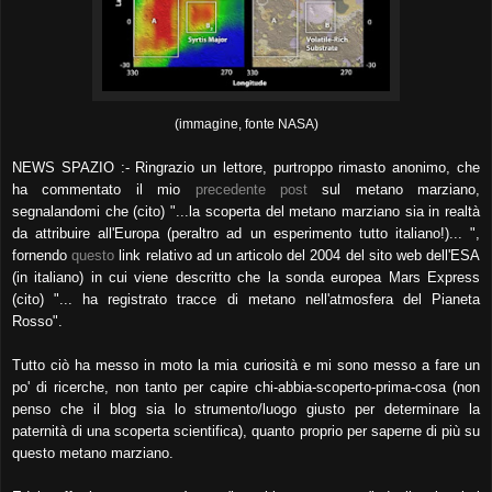
(immagine, fonte NASA)
NEWS SPAZIO :- Ringrazio un lettore, purtroppo rimasto anonimo, che
ha commentato il mio
precedente post
sul metano marziano,
segnalandomi che (cito) "...la
scoperta del metano marziano sia in realtà
da attribuire all'Europa (peraltro ad un esperimento tutto italiano!)... ",
fornendo
questo
link
relativo ad un articolo del 2004 del sito web dell'ESA
(in italiano) in cui viene descritto che la sonda europea Mars
Express
(cito) "... ha registrato tracce di metano nell'atmosfera del Pianeta
Rosso".
Tutto ciò ha messo in moto la mia curiosità e mi sono messo a fare un
po' di ricerche, non tanto per capire
chi-abbia-scoperto-prima-cosa (non
penso che il blog sia lo strumento/luogo giusto per determinare la
paternità di una
scoperta scientifica), quanto proprio per saperne di più su
questo metano marziano.