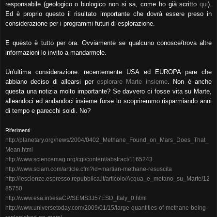
responsabile (geologico o biologico non si sa, come ho già scritto
qui
).
Ed è proprio questo il
risultato importante che dovrà essere preso in
considerazione per i programmi futuri di esplorazione.
E questo è tutto per ora. Ovviamente se qualcuno conosce/trova altre
informazioni lo invito a mandarmele.
Un'ultima considerazione: recentemente USA ed EUROPA pare che
abbiano deciso di allearsi per
esplorare Marte insieme
.
Non è anche
questa una notizia molto importante? Se davvero ci fosse vita su Marte,
alleandoci ed andandoci
insieme forse lo scopriremmo risparmiando anni
di tempo e parecchi soldi. No?
:
Riferimenti
http://planetary.org/news/2004/0402_Methane_Found_on_Mars_Does_That_
Mean.html
http://www.sciencemag.org/cgi/content/abstract/1165243
http://www.sciam.com/article.cfm?id=martian-methane-resuscita
http://lescienze.espresso.repubblica.it/articolo/Acqua_e_metano_su_Marte/12
85750
http://www.esa.int/esaCP/SEMS3J57ESD_Italy_0.html
http://www.universetoday.com/2009/01/15/large-quantities-of-methane-being-