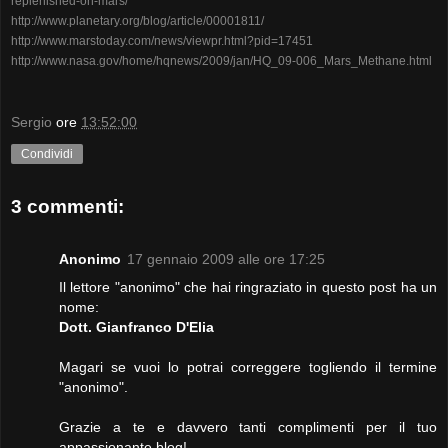
replenished-on-mars/
http://www.planetary.org/blog/article/00001811/
http://www.marstoday.com/news/viewpr.html?pid=17451
http://www.nasa.gov/home/hqnews/2009/jan/HQ_09-006_Mars_Methane.html
Sergio
ore
13:52:00
Condividi
3 commenti:
Anonimo
17 gennaio 2009 alle ore 17:25
Il lettore "anonimo" che hai ringraziato in questo post ha un
nome:
Dott. Gianfranco D'Elia
Magari se vuoi lo potrai correggere togliendo il termine
"anonimo".
Grazie a te e davvero tanti complimenti per il tuo
appassionante blog!