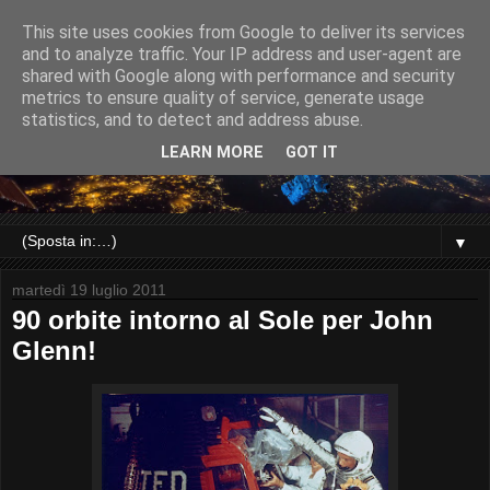
This site uses cookies from Google to deliver its services
and to analyze traffic. Your IP address and user-agent are
shared with Google along with performance and security
metrics to ensure quality of service, generate usage
statistics, and to detect and address abuse.
LEARN MORE
GOT IT
▼
martedì 19 luglio 2011
90 orbite intorno al Sole per John
Glenn!