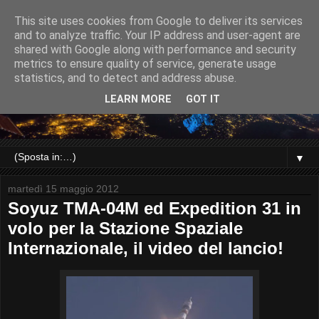
This site uses cookies from Google to deliver its services
and to analyze traffic. Your IP address and user-agent are
shared with Google along with performance and security
metrics to ensure quality of service, generate usage
statistics, and to detect and address abuse.
LEARN MORE
GOT IT
▼
martedì 15 maggio 2012
Soyuz TMA-04M ed Expedition 31 in
volo per la Stazione Spaziale
Internazionale, il video del lancio!