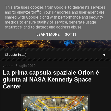
This site uses cookies from Google to deliver its services
and to analyze traffic. Your IP address and user-agent are
shared with Google along with performance and security
metrics to ensure quality of service, generate usage
statistics, and to detect and address abuse.
LEARN MORE
GOT IT
▼
venerdì 6 luglio 2012
La prima capsula spaziale Orion è
giunta al NASA Kennedy Space
Center