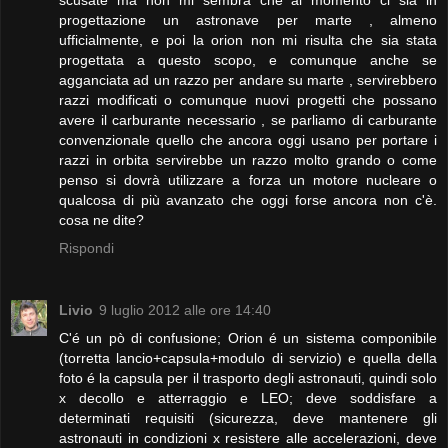
scusate ma non mi sembra che al momento ci sia in
progettazione un astronave per marte , almeno
ufficialmente, e poi la orion non mi risulta che sia stata
progettata a questo scopo, e comunque anche se
agganciata ad un razzo per andare su marte , servirebbero
razzi modificati o comunque nuovi progetti che possano
avere il carburante necessario , se parliamo di carburante
convenzionale quello che ancora oggi usano per portare i
razzi in orbita servirebbe un razzo molto grando o come
penso si dovrà utilizzare a forza un motore nucleare o
qualcosa di più avanzato che oggi forse ancora non c'è.
cosa ne dite?
Rispondi
Livio
9 luglio 2012 alle ore 14:40
C'é un pò di confusione; Orion é un sistema componibile
(torretta lancio+capsula+modulo di servizio) e quella della
foto é la capsula per il trasporto degli astronauti, quindi solo
x decollo e atterraggio e LEO; deve soddisfare a
determinati requisiti (sicurezza, deve mantenere gli
astronauti in condizioni x resistere alle accelerazioni, deve