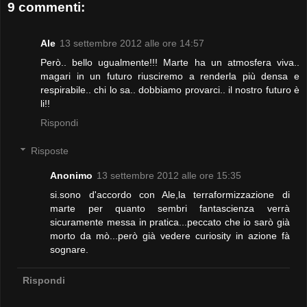
9 commenti:
Ale
13 settembre 2012 alle ore 14:57
Però.. bello ugualmente!!! Marte ha un atmosfera viva..
magari in un futuro riusciremo a renderla più densa e
respirabile.. chi lo sa.. dobbiamo provarci.. il nostro futuro è
li!!
Rispondi
Risposte
Anonimo
13 settembre 2012 alle ore 15:35
si.sono d'accordo con Ale,la terraformizzazione di
marte per quanto sembri fantascienza verrà
sicuramente messa in pratica...peccato che io sarò già
morto da mò...però già vedere curiosity in azione fà
sognare.
Rispondi