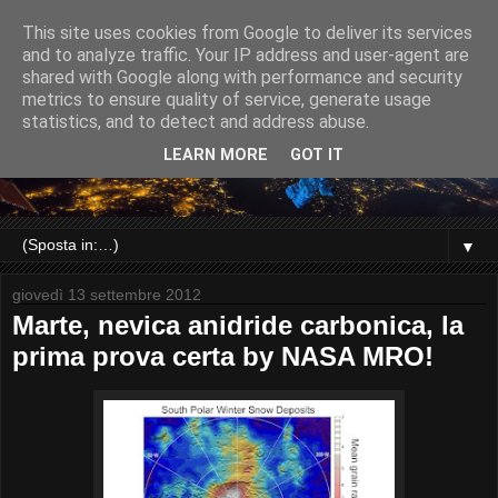
This site uses cookies from Google to deliver its services
and to analyze traffic. Your IP address and user-agent are
shared with Google along with performance and security
metrics to ensure quality of service, generate usage
statistics, and to detect and address abuse.
LEARN MORE
GOT IT
▼
giovedì 13 settembre 2012
Marte, nevica anidride carbonica, la
prima prova certa by NASA MRO!