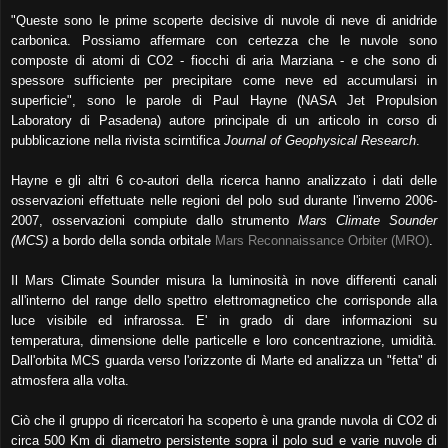
"Queste sono le prime scoperte decisive di nuvole di neve di anidride
carbonica. Possiamo affermare con certezza che le nuvole sono
composte di atomi di CO2 - fiocchi di aria Marziana - e che sono di
spessore sufficiente per precipitare come neve ed accumularsi in
superficie", sono le parole di Paul Hayne (NASA Jet Propulsion
Laboratory di Pasadena) autore principale di un articolo in corso di
pubblicazione nella rivista scirntifica
Journal of Geophysical Research
.
Hayne e gli altri 6 co-autori della ricerca hanno analizzato i dati delle
osservazioni effettuate nelle regioni del polo sud durante l'inverno 2006-
2007, osservazioni compiute dallo strumento
Mars Climate Sounder
(MCS)
a bordo della sonda orbitale
Mars Reconnaissance Orbiter (MRO)
.
Il Mars Climate Sounder misura la luminosità in nove differenti canali
all'interno del range dello spettro elettromagnetico che corrisponde alla
luce visibile ed infrarossa. E' in grado di dare informazioni su
temperatura, dimensione delle particelle e loro concentrazione, umidità.
Dall'orbita MCS guarda verso l'orizzonte di Marte ed analizza un "fetta" di
atmosfera alla volta.
Ciò che il gruppo di ricercatori ha scoperto è una grande nuvola di CO2 di
circa 500 Km di diametro persistente sopra il polo sud e varie nuvole di