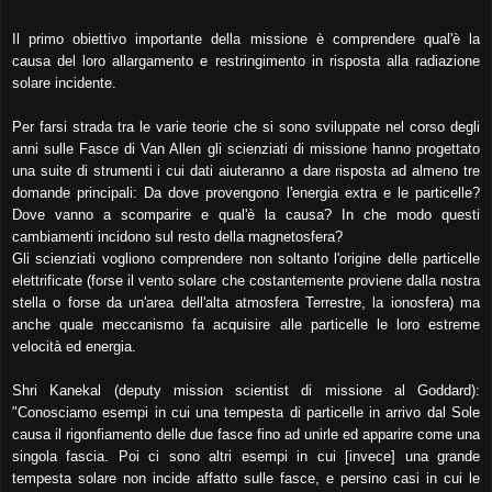
Il primo obiettivo importante della missione è comprendere qual'è la
causa del loro allargamento e restringimento in risposta alla radiazione
solare incidente.
Per farsi strada tra le varie teorie che si sono sviluppate nel corso degli
anni
sulle Fasce di Van Allen
gli scienziati di missione hanno progettato
una suite di strumenti i cui dati aiuteranno a dare risposta ad almeno tre
domande principali: Da dove provengono l'energia extra e le particelle?
Dove vanno a scomparire e qual'è la causa? In che modo questi
cambiamenti incidono sul resto della magnetosfera?
Gli scienziati vogliono comprendere non soltanto l'origine delle particelle
elettrificate (forse il vento solare che costantemente proviene dalla nostra
stella o forse da un'area dell'alta atmosfera Terrestre, la ionosfera) ma
anche quale meccanismo fa acquisire alle particelle le loro estreme
velocità ed energia.
Shri Kanekal (deputy mission scientist di missione al Goddard):
"Conosciamo esempi in cui una tempesta di particelle in arrivo dal Sole
causa il rigonfiamento delle due fasce fino ad unirle ed apparire come una
singola fascia. Poi ci sono altri esempi in cui [invece] una grande
tempesta solare non incide affatto sulle fasce, e persino casi in cui le