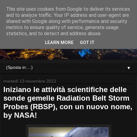
This site uses cookies from Google to deliver its services
and to analyze traffic. Your IP address and user-agent are
shared with Google along with performance and security
metrics to ensure quality of service, generate usage
statistics, and to detect and address abuse.
LEARN MORE
GOT IT
▼
martedì 13 novembre 2012
Iniziano le attività scientifiche delle
sonde gemelle Radiation Belt Storm
Probes (RBSP), con un nuovo nome,
by NASA!