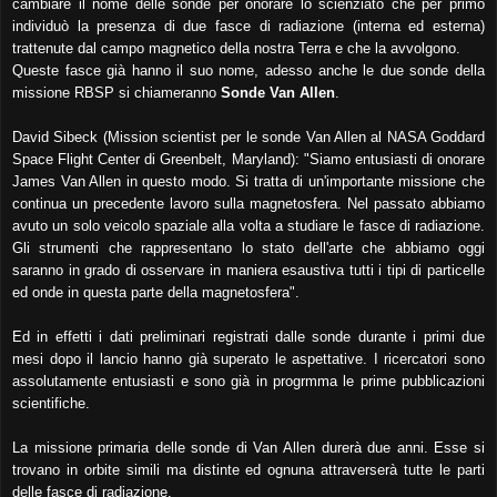
cambiare il nome delle sonde per onorare lo scienziato che per primo
individuò la presenza di due fasce di radiazione (interna ed esterna)
trattenute dal campo magnetico della nostra Terra e che la avvolgono.
Queste fasce già hanno il suo nome, adesso anche le due sonde della
missione RBSP si chiameranno
Sonde Van Allen
.
David Sibeck (Mission scientist per le sonde Van Allen al NASA Goddard
Space Flight Center di Greenbelt, Maryland): "Siamo entusiasti di onorare
James Van Allen in questo modo. Si tratta di un'importante missione che
continua un precedente lavoro sulla magnetosfera. Nel passato abbiamo
avuto un solo veicolo spaziale alla volta a studiare le fasce di radiazione.
Gli strumenti che rappresentano lo stato dell'arte che abbiamo oggi
saranno in grado di osservare in maniera esaustiva tutti i tipi di particelle
ed onde in questa parte della magnetosfera".
Ed in effetti i dati preliminari registrati dalle sonde durante i primi due
mesi
dopo il lancio
hanno già superato le aspettative. I ricercatori sono
assolutamente entusiasti e s
ono già in progrmma
le prime pubblicazioni
scientifiche.
La missione primaria delle sonde di Van Allen durerà due anni. Esse si
trovano in orbite simili ma distinte ed ognuna attraverserà tutte le parti
delle fasce di radiazione.