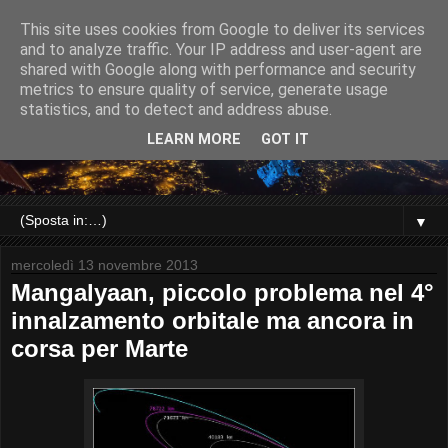
This site uses cookies from Google to deliver its services
and to analyze traffic. Your IP address and user-agent are
shared with Google along with performance and security
metrics to ensure quality of service, generate usage
statistics, and to detect and address abuse.
LEARN MORE
GOT IT
▼
mercoledì 13 novembre 2013
Mangalyaan, piccolo problema nel 4°
innalzamento orbitale ma ancora in
corsa per Marte