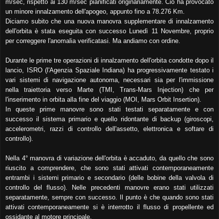
m/sec, rispetto ai 130 m/sec pianificati originariamente. Ciò ha provocato
un minore innalzamento dell'apogeo, appunto fino a 78.276 Km.
Diciamo subito che una nuova manovra supplementare di innalzamento
dell'orbita è stata eseguita con successo Lunedì 11 Novembre, proprio
per correggere l'anomalia verificatasi. Ma andiamo con ordine.
Durante le prime tre operazioni di innalzamento dell'orbita condotte dopo il
lancio, ISRO (l'Agenzia Spaziale Indiana) ha progressivamente testato i
vari sistemi di navigazione autonoma, necessari sia per l'immissione
nella traiettoria verso Marte (TMI, Trans-Mars Injection) che per
l'inserimento in orbita alla fine del viaggio (MOI, Mars Orbit Insertion).
In queste prime manovre sono stati testati separatamente e con
successo il sistema primario e quello ridontante di backup (giroscopi,
accelerometri, razzi di controllo dell'assetto, elettronica e softare di
controllo).
Nella 4° manovra di variazione dell'orbita è accaduto, da quello che sono
riuscito a comprendere, che sono stati attivati contemporaneamente
entrambi i sistemi primario e secondario (delle bobine della valvola di
controllo del flusso). Nelle precedenti manovre erano stati utilizzati
separatamente, sempre con successo. Il punto è che quando sono stati
attivati contemporaneamente si è interrotto il flusso di propellente ed
ossidante al motore principale.