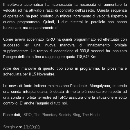
Il software automatico ha riconosciuto la necessità di aumentare la
velocità ed ha attivato i razzi di controllo dell'assetto. Questa sequenza
di operazioni ha però prodotto un minore incremento di velocità rispetto a
quanto programmato. Quindi, i due sistemi in parallelo non hanno
funzionato, ma separatamente sì.
Come avevo accennato ISRO ha quindi programmato ed effettuato con
successo ieri una nuova manovra di innalzamento orbitale
supplementare. Un tempo di accensione di 303,8 secondi ha innalzato
l'apogeo dell'orbita fino a raggiungere quota 118,642 Km.
Altre due manovre di questo tipo sono in programma, la prossima è
schedulata per il 15 Novembre.
Le news di fonte Indiana minimizzano l'incidente. Mangalyaaa, essendo
una sonda interplanetaria, è dotata di molte più ridondanze rispetto ad
una sonda in orbita terrestre ed ISRO assicura che la situazione è sotto
controllo. E' anche l'augurio di tutti noi.
Fonte dati,
ISRO
,
The Planetary Society Blog
,
The Hindu
.
Sergio
ore
13:00:00