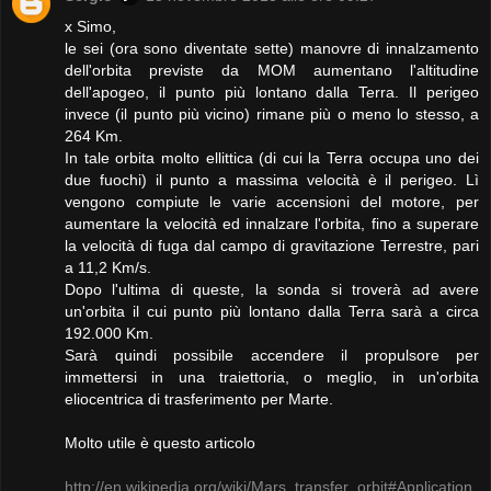
x Simo,
le sei (ora sono diventate sette) manovre di innalzamento
dell'orbita previste da MOM aumentano l'altitudine
dell'apogeo, il punto più lontano dalla Terra. Il perigeo
invece (il punto più vicino) rimane più o meno lo stesso, a
264 Km.
In tale orbita molto ellittica (di cui la Terra occupa uno dei
due fuochi) il punto a massima velocità è il perigeo. Lì
vengono compiute le varie accensioni del motore, per
aumentare la velocità ed innalzare l'orbita, fino a superare
la velocità di fuga dal campo di gravitazione Terrestre, pari
a 11,2 Km/s.
Dopo l'ultima di queste, la sonda si troverà ad avere
un'orbita il cui punto più lontano dalla Terra sarà a circa
192.000 Km.
Sarà quindi possibile accendere il propulsore per
immettersi in una traiettoria, o meglio, in un'orbita
eliocentrica di trasferimento per Marte.
Molto utile è questo articolo
http://en.wikipedia.org/wiki/Mars_transfer_orbit#Application