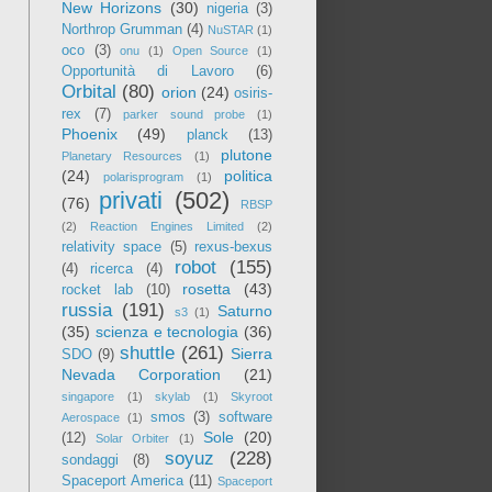
New Horizons
(30)
nigeria
(3)
Northrop Grumman
(4)
NuSTAR
(1)
oco
(3)
onu
(1)
Open Source
(1)
Opportunità di Lavoro
(6)
Orbital
(80)
orion
(24)
osiris-
rex
(7)
parker sound probe
(1)
Phoenix
(49)
planck
(13)
plutone
Planetary Resources
(1)
(24)
politica
polarisprogram
(1)
privati
(502)
(76)
RBSP
(2)
Reaction Engines Limited
(2)
relativity space
(5)
rexus-bexus
robot
(155)
(4)
ricerca
(4)
rosetta
(43)
rocket lab
(10)
russia
(191)
Saturno
s3
(1)
(35)
scienza e tecnologia
(36)
shuttle
(261)
Sierra
SDO
(9)
Nevada Corporation
(21)
singapore
(1)
skylab
(1)
Skyroot
smos
(3)
software
Aerospace
(1)
Sole
(20)
(12)
Solar Orbiter
(1)
soyuz
(228)
sondaggi
(8)
Spaceport America
(11)
Spaceport