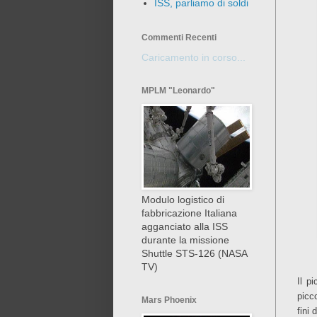
ISS, parliamo di soldi
Commenti Recenti
Caricamento in corso...
MPLM "Leonardo"
Modulo logistico di
fabbricazione Italiana
agganciato alla ISS
durante la missione
Shuttle STS-126 (NASA
TV)
Il p
picc
Mars Phoenix
fini