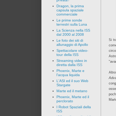
privata?
Dragon, la prima
capsula spaziale
commerciale
Le prime sonde
terrestri sulla Luna
La Scienza nella ISS
dal 2000 al 2008
Si t
Le foto dei siti di
allunaggio di Apollo
come
Spettacolare video-
circ
tour della ISS
Astr
Streaming video in
"ava
diretta dalla ISS
Phoenix, Marte e
Altr
l'acqua liquida
Adva
L'ASI ed il suo Web
cong
Stargate
osse
Marte ed il metano
poch
Phoenix, Marte ed il
Mart
perclorato
I Robot Spaziali della
ISS