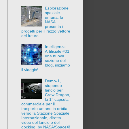
Esplorazione
spaziale
umana, la
NASA
presenta i
progetti per il razzo vettore
del futuro
Intelligenza
Artificiale #01,
una nuova
sezione del
blog, iniziamo
il viaggio!
Demo-1,
stupendo
lancio per
Crew Dragon,
la 1° capsula
commerciale per il
trasporto umano in orbita
verso la Stazione Spaziale
Internazionale, diretta
video del lancio e del
docking, by NASA/SpaceX!