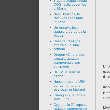
Trovata acqua liquida
OGGI sulla superficie
di Marte
New Horizons, la
NASA ha raggiunto
Plutone
Un meraviglioso
viaggio a bordo della
Soyuz
Rosetta, l'Europa
atterra su di una
cometa
Dragon v2, la prima
capsula spaziale
commerciale con
equipaggi
E' l
ques
HDEV, la Terra in
diretta
di un
Nuovo brevetto USA
per aumentare la
Inco
sicurezza in Internet
prod
Chang'e-3, la Cina è
sign
sulla Luna
Cygnus, la 2° capsula
MAVE
spaziale commerciale