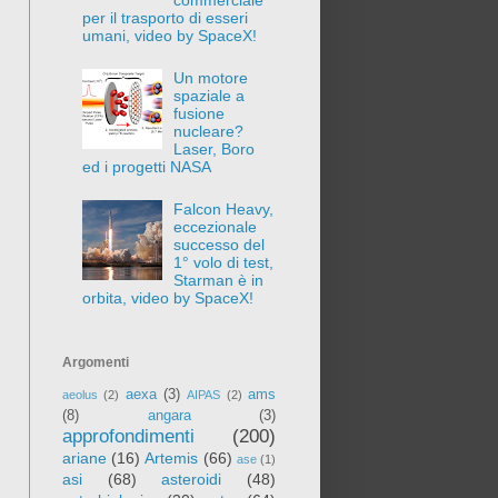
per il trasporto di esseri
umani, video by SpaceX!
Un motore
spaziale a
fusione
nucleare?
Laser, Boro
ed i progetti NASA
Falcon Heavy,
eccezionale
successo del
1° volo di test,
Starman è in
orbita, video by SpaceX!
Argomenti
aexa
(3)
ams
aeolus
(2)
AIPAS
(2)
(8)
angara
(3)
approfondimenti
(200)
ariane
(16)
Artemis
(66)
ase
(1)
asi
(68)
asteroidi
(48)