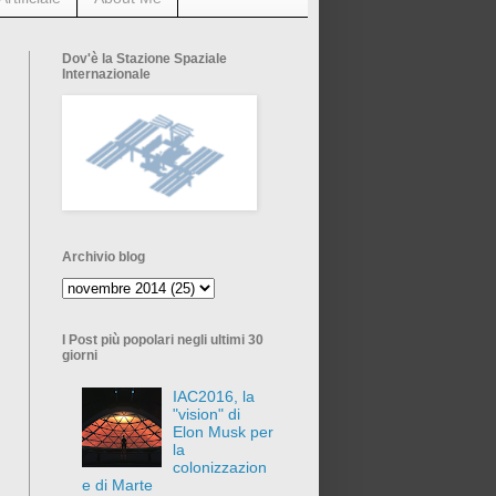
Dov'è la Stazione Spaziale
Internazionale
Archivio blog
I Post più popolari negli ultimi 30
giorni
IAC2016, la
"vision" di
Elon Musk per
la
colonizzazion
e di Marte