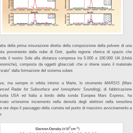
ratta della prima misurazione diretta della composizione della polvere di una
ta proveniente dalla nube di Oort, quella regione sferica di spazio che
onda il nostro Sole alla distanza compresa tra 5.000 e 100.000 UA (Unità
onomiche), composta da oggetti ghiacciati che si ritiene siano il materiale
nzato" dalla formazione del sistema solare.
ove, ma sempre in orbita intorno a Marte, lo strumento
MARSIS (Mars
nced Radar for Subsurface and Ionospheric Sounding)
, di fabbricazione
iunta USA ed Italia a bordo della sonda Europea Mars Express, ha
rvato un'enorme incremento nella densità degli elettroni nella ionosfera
e ore dopo il passaggio della cometa nel punto di massimo avvicinamento a
e