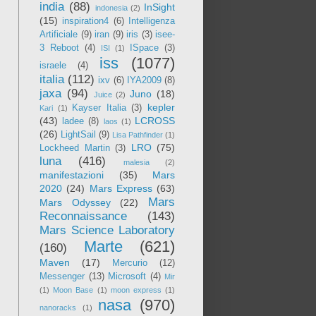
india
(88)
InSight
indonesia
(2)
(15)
inspiration4
(6)
Intelligenza
Artificiale
(9)
iran
(9)
iris
(3)
isee-
3 Reboot
(4)
ISpace
(3)
ISI
(1)
iss
(1077)
israele
(4)
italia
(112)
ixv
(6)
IYA2009
(8)
jaxa
(94)
Juno
(18)
Juice
(2)
kepler
Kayser Italia
(3)
Kari
(1)
(43)
LCROSS
ladee
(8)
laos
(1)
(26)
LightSail
(9)
Lisa Pathfinder
(1)
LRO
(75)
Lockheed Martin
(3)
luna
(416)
malesia
(2)
manifestazioni
(35)
Mars
2020
(24)
Mars Express
(63)
Mars
Mars Odyssey
(22)
Reconnaissance
(143)
Mars Science Laboratory
Marte
(621)
(160)
Maven
(17)
Mercurio
(12)
Messenger
(13)
Microsoft
(4)
Mir
(1)
Moon Base
(1)
moon express
(1)
nasa
(970)
nanoracks
(1)