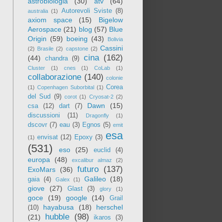
astrobiologia
(30)
atv
(64)
Autorevoli Sviste
(8)
australia
(1)
axiom space
(15)
Bigelow
Aerospace
(21)
blog
(57)
Blue
Origin
(59)
boeing
(43)
Bolivia
Cassini
(2)
Brasile
(2)
capstone
(2)
cina
(162)
(44)
chandra
(9)
Cluster
(1)
cnes
(1)
CoLab
(1)
collaborazione
(140)
colonie
Corea
(1)
Copenhagen Suborbital
(1)
del Sud
(9)
corot
(1)
Cryosat-2
(2)
Dawn
(15)
csa
(12)
dart
(7)
discussioni
(11)
Dragonfly
(1)
dscovr
(7)
eau
(3)
Egnos
(5)
emit
esa
envisat
(12)
Epoxy
(3)
(1)
(531)
eso
(25)
euclid
(4)
europa
(48)
excalibur almaz
(2)
futuro
(137)
ExoMars
(36)
Galileo
(18)
gaia
(4)
Galex
(1)
giove
(27)
Glast
(3)
glory
(1)
goce
(19)
google
(14)
Grail
hayabusa
(18)
herschel
(10)
hubble
(98)
(21)
ikaros
(3)