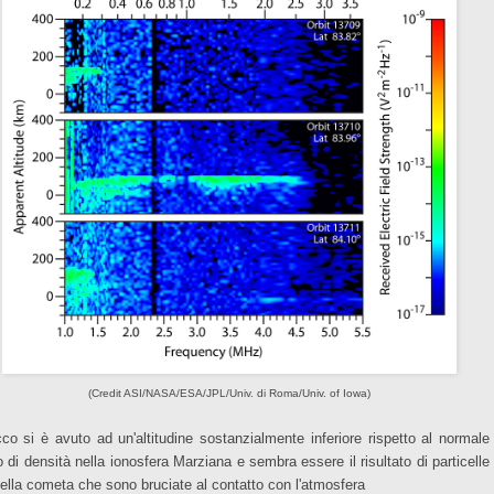
(Credit ASI/NASA/ESA/JPL/Univ. di Roma/Univ. of Iowa)
icco si è avuto ad un'altitudine sostanzialmente inferiore rispetto al normale
o di densità nella ionosfera Marziana e sembra essere il risultato di particelle
 della cometa che sono bruciate al contatto con l'atmosfera