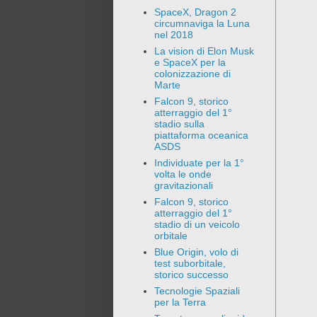
SpaceX, Dragon 2
circumnaviga la Luna
nel 2018
La vision di Elon Musk
e SpaceX per la
colonizzazione di
Marte
Falcon 9, storico
atterraggio del 1°
stadio sulla
piattaforma oceanica
ASDS
Individuate per la 1°
volta le onde
gravitazionali
Falcon 9, storico
atterraggio del 1°
stadio di un veicolo
orbitale
Blue Origin, volo di
test suborbitale,
storico successo
Tecnologie Spaziali
per la Terra