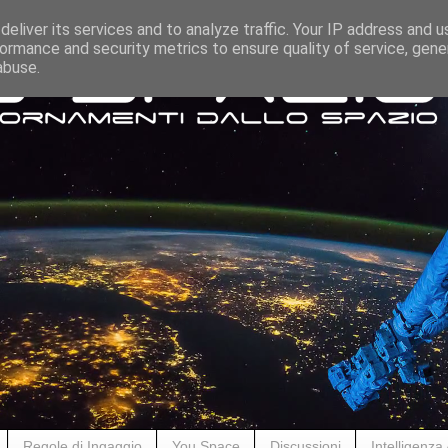
eliver its services and to analyze traffic. Your IP address and 
ormance and security metrics to ensure quality of service, gen
abuse.
Regole di Ingaggio
You Space
Discussioni
Intelligenza A