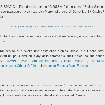
 SPAZIO :- Ricordate la cometa "C/2013 A1" detta anche "Siding Spring"
l suo passaggio ravvicinato con Marte nella sera di Domenica 19 Ottobre?
la
http://newsspazio.blogspot.it/2014/10/il-flyby-della-cometa-c2013-a1-con_21.html
flotta di astronavi Terrestri era pronta a studiare l'evento, una prima volta in
luto.
rdì scorso si è svolta una conferenza stampa NASA in cui sono stati
entati un po' di dati sul flyby della cometa tra quelli ripresi da due sonde
SA,
MAVEN (Mars Atmosphere and Volatile EvolutioN)
e
Mars
nnaissance Orbiter (MRO)
, e dalla
sonda Europea Mars Express
.
prima osservazione comune alle tre sonde è che polvere e detriti della
ta hanno aggiunto temporaneamente un forte strato di ioni alla ionosfera di
, lo strato elettricamente carico dell'alta atmosfera del Pianeta.