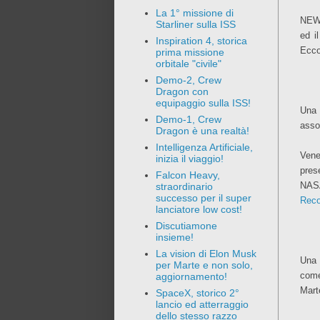
La 1° missione di
NEWS
Starliner sulla ISS
ed i
Inspiration 4, storica
Ecco
prima missione
orbitale "civile"
Demo-2, Crew
Dragon con
equipaggio sulla ISS!
Una 
Demo-1, Crew
asso
Dragon è una realtà!
Intelligenza Artificiale,
Vene
inizia il viaggio!
pres
Falcon Heavy,
NA
straordinario
successo per il super
Reco
lanciatore low cost!
Discutiamone
insieme!
La vision di Elon Musk
Una 
per Marte e non solo,
come
aggiornamento!
Marte
SpaceX, storico 2°
lancio ed atterraggio
dello stesso razzo