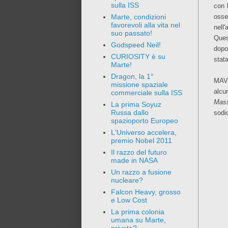
sulla ISS
con 
osse
Marte, condizioni
favorevoli alla vita nel
nell'
suo passato!
Ques
Godspeed Neil!
dopo
CURIOSITY è su
stat
Marte!
Dragon, la 1°
MAVE
missione spaziale
alcu
commerciale sulla ISS
Mass
La prima Soyuz
Russa dallo
sodi
spazioporto Europeo
L'Universo accelera,
premio Nobel 2011
Il razzo del futuro
made in NASA
Un razzo a fusione
nucleare?
Falcon Heavy, grosso
e Low Cost
La prima colonia
umana su Marte,