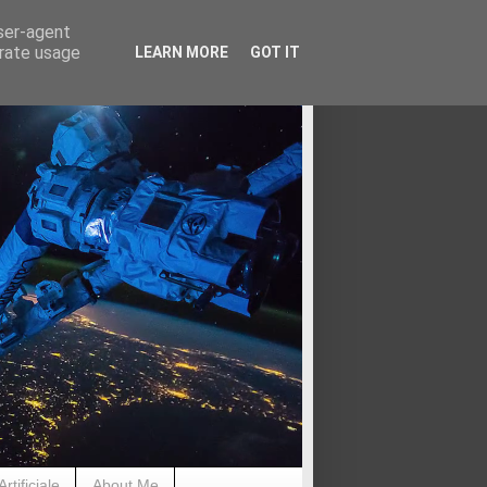
user-agent
erate usage
LEARN MORE
GOT IT
rtificiale
About Me