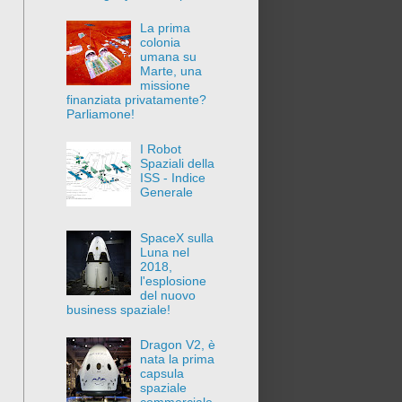
La prima
colonia
umana su
Marte, una
missione
finanziata privatamente?
Parliamone!
I Robot
Spaziali della
ISS - Indice
Generale
SpaceX sulla
Luna nel
2018,
l'esplosione
del nuovo
business spaziale!
Dragon V2, è
nata la prima
capsula
spaziale
commerciale