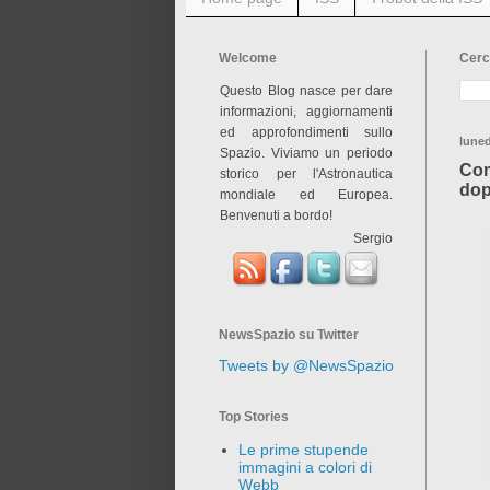
Welcome
Cerc
Questo Blog nasce per dare
informazioni, aggiornamenti
ed approfondimenti sullo
lune
Spazio. Viviamo un periodo
Com
storico per l'Astronautica
dop
mondiale ed Europea.
Benvenuti a bordo!
Sergio
NewsSpazio su Twitter
Tweets by @NewsSpazio
Top Stories
Le prime stupende
immagini a colori di
Webb