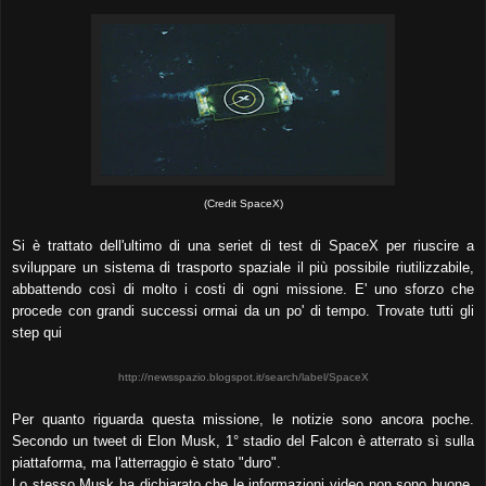
(Credit SpaceX)
Si è trattato dell'ultimo di una seriet di test di SpaceX per riuscire a
sviluppare un sistema di trasporto spaziale il più possibile riutilizzabile,
abbattendo così di molto i costi di ogni missione. E' uno sforzo che
procede con grandi successi ormai da un po' di tempo. Trovate tutti gli
step qui
http://newsspazio.blogspot.it/search/label/SpaceX
Per quanto riguarda questa missione, le notizie sono ancora poche.
Secondo un tweet di Elon Musk, 1° stadio del Falcon è atterrato sì sulla
piattaforma, ma l'atterraggio è stato "duro".
Lo stesso Musk ha dichiarato che le informazioni video non sono buone,