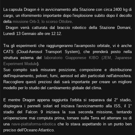
La capsula Dragon è in avvicinamento alla Stazione con circa 2400 kg di
cargo, un rifornimento importante dopo l'esplosione subito dopo il decollo
della
missione Orb-3, lo scorso Ottobre
.
Dragon verrà catturata dal braccio robotico della Stazione Domani,
Lunedì 13 Gennaio alle ore 12:12.
Tra gli esperimenti che raggiungeranno l'avamposto orbitale, vi è anche
CATS (Cloud-Aerosol Transport System), che prenderà posto nella
struttura esterna del
laboratorio Giapponese KIBO (JEM, Japanese
Experiment Module
).
Suo compito sarà misurare posizione, composiione e distribuzione
dell'inquinamento, polveri, fumi, aerosol ed altri particolati nell'atmosfera.
Raccogliere questi preziosi dati sarà importante per creare un migliore
modello per lo studio del cambiamento globale del clima.
E mentre Dragon appena raggiunta l'orbita si separava dal 2° stadio,
dispiegava i pannelli solari ed iniziava l'avvicinamento alla ISS, il 1°
stadio del Falcon 9 iniziava la sua seconda missione, tentando
un'operazione mai compiuta prima, tornare sulla Terra ed atterrare su di
una
nave-piattaforma-robotica
che lo stava aspettando in un punto ben
preciso dell'Oceano Atlantico.