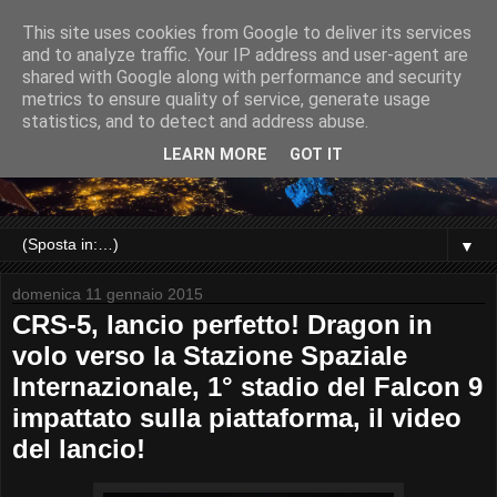
This site uses cookies from Google to deliver its services
and to analyze traffic. Your IP address and user-agent are
shared with Google along with performance and security
metrics to ensure quality of service, generate usage
statistics, and to detect and address abuse.
LEARN MORE
GOT IT
▼
domenica 11 gennaio 2015
CRS-5, lancio perfetto! Dragon in
volo verso la Stazione Spaziale
Internazionale, 1° stadio del Falcon 9
impattato sulla piattaforma, il video
del lancio!