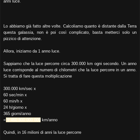
anni luce.
Lo abbiamo già fatto altre volte. Calcoliamo quanto è distante dalla Terra
questa galassia, non è poi così complicato, basta metterci solo un
pizzico di attenzione.
Allora, iniziamo da 1 anno luce.
Sappiamo che la luce percorre circa 300.000 km ogni secondo. Un anno
luce corrisponde al numero di chilometri che la luce percorre in un anno.
Si tratta di fare questa moltiplicazione
300.000 km/sec x
60 sec/min x
60 min/h x
24 h/giorno x
365 giorni/anno
=
9.460.800.000.000
km/anno
Quindi, in 16 milioni di anni la luce percorre