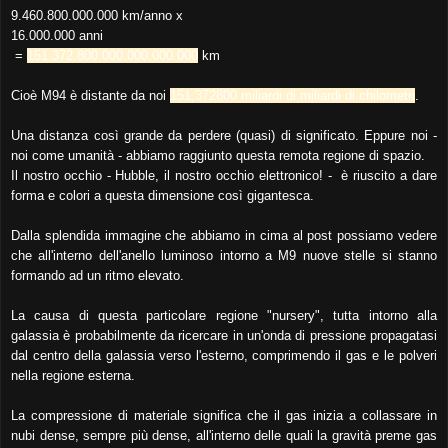
9.460.800.000.000 km/anno x
16.000.000 anni
=
151.372.800.000.000.000.000
km
Cioè M94 è distante da noi
151,372800 miliardi di miliardi di chilometri
.
Una distanza così grande da perdere (quasi) di significato. Eppure noi -
noi come umanità - abbiamo raggiunto questa remota regione di spazio.
Il nostro occhio - Hubble, il nostro occhio elettronico! - è riuscito a dare
forma e colori a questa dimensione così gigantesca.
Dalla splendida immagine che abbiamo in cima al post possiamo vedere
che all'interno dell'anello luminoso intorno a M9 nuove stelle si stanno
formando ad un ritmo elevato.
La causa di questa particolare regione "nursery", tutta intorno alla
galassia è probabilmente da ricercare in un'onda di pressione propagatasi
dal centro della galassia verso l'esterno, comprimendo il gas e le polveri
nella regione esterna.
La compressione di materiale significa che il gas inizia a collassare in
nubi dense, sempre più dense, all'interno delle quali la gravità preme gas