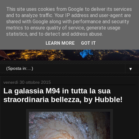
This site uses cookies from Google to deliver its services
and to analyze traffic. Your IP address and user-agent are
shared with Google along with performance and security
metrics to ensure quality of service, generate usage
statistics, and to detect and address abuse.
LEARN MORE
GOT IT
▼
venerdì 30 ottobre 2015
La galassia M94 in tutta la sua
straordinaria bellezza, by Hubble!