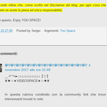
icordo infine che, come scritto nel Disclaimer del blog, per ogni cosa che
vete ne avete la piena ed unica responsabilità.
o questo, Enjoy YOU SPACE!
e
15:27:00
Posted by
Sergio
Argomenti:
You Space
commenti:
☮♡☮♡☮♡☮♡☮♡☮♡☮♡☮♡☮♡☮♡☮♡☮♡☮♡☮♡☮♡
4
novembre 2017 alle ore 22:48
_¸.•*¨*•►♪♪♪♪♪♪♪♪♪♪♪♪♪【ツ】
❦✸☆★VIDEOSPACE★☆✸❦
In questa rubrica condivido con la community link che trovo
interessanti trovati in rete.