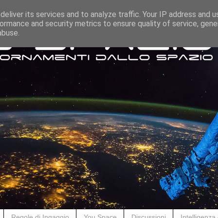
eliver its services and to analyze traffic. Your IP address and 
ormance and security metrics to ensure quality of service, gen
abuse.
Regole di Ingaggio
You Space
Discussioni
Intelligenza A