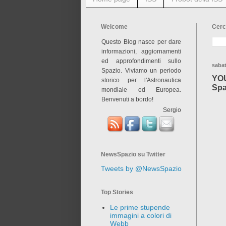
Welcome
Cerc
Questo Blog nasce per dare
informazioni, aggiornamenti
ed approfondimenti sullo
saba
Spazio. Viviamo un periodo
YOU
storico per l'Astronautica
Spa
mondiale ed Europea.
Benvenuti a bordo!
Sergio
NewsSpazio su Twitter
Tweets by @NewsSpazio
Top Stories
Le prime stupende
immagini a colori di
Webb