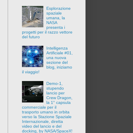
Esplorazione
spaziale
umana, la
NASA
presenta i
progetti per il razzo vettore
del futuro
Intelligenza
Artificiale #01,
una nuova
sezione del
blog, iniziamo
il viaggio!
Demo-1,
stupendo
lancio per
Crew Dragon,
la 1° capsula
commerciale per il
trasporto umano in orbita
verso la Stazione Spaziale
Internazionale, diretta
video del lancio e del
docking, by NASA/SpaceX!