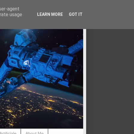
user-agent
erate usage
LEARN MORE
GOT IT
rtificiale
About Me