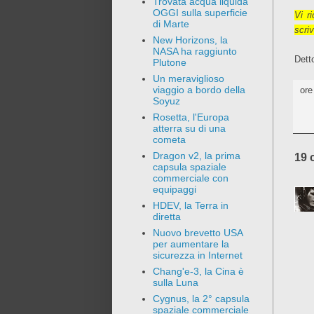
Trovata acqua liquida
OGGI sulla superficie
Vi r
di Marte
scri
New Horizons, la
NASA ha raggiunto
Dett
Plutone
Un meraviglioso
viaggio a bordo della
or
Soyuz
Rosetta, l'Europa
atterra su di una
cometa
Dragon v2, la prima
19 
capsula spaziale
commerciale con
equipaggi
HDEV, la Terra in
diretta
Nuovo brevetto USA
per aumentare la
sicurezza in Internet
Chang'e-3, la Cina è
sulla Luna
Cygnus, la 2° capsula
spaziale commerciale