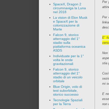
Per 
SpaceX, Dragon 2
atti
circumnaviga la Luna
nel 2018
Per 
La vision di Elon Musk
e SpaceX per la
link
colonizzazione di
descr
Marte
Falcon 9, storico
E' f
atterraggio del 1°
stadio sulla
verso
piattaforma oceanica
ASDS
Non 
Individuate per la 1°
aspe
volta le onde
stia
gravitazionali
Falcon 9, storico
atterraggio del 1°
Così
stadio di un veicolo
sezi
orbitale
mi s
Blue Origin, volo di
test suborbitale,
E no
storico successo
esse
Tecnologie Spaziali
per la Terra
non d