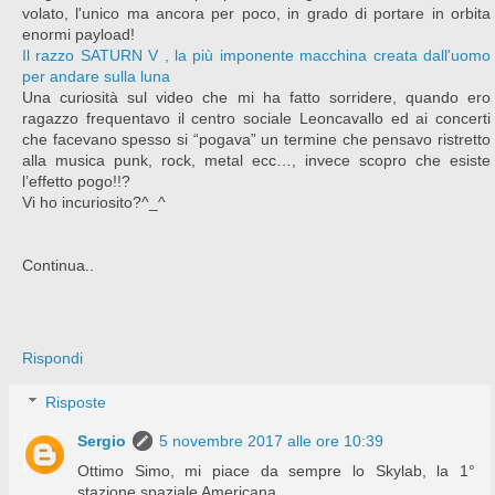
volato, l'unico ma ancora per poco, in grado di portare in orbita
enormi payload!
Il razzo SATURN V , la più imponente macchina creata dall'uomo
per andare sulla luna
Una curiosità sul video che mi ha fatto sorridere, quando ero
ragazzo frequentavo il centro sociale Leoncavallo ed ai concerti
che facevano spesso si “pogava” un termine che pensavo ristretto
alla musica punk, rock, metal ecc…, invece scopro che esiste
l’effetto pogo!!?
Vi ho incuriosito?^_^
Continua..
Rispondi
Risposte
Sergio
5 novembre 2017 alle ore 10:39
Ottimo Simo, mi piace da sempre lo Skylab, la 1°
stazione spaziale Americana.