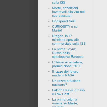
sulla ISS
Marte, condizioni
favorevoli alla vita nel
suo passato!
Godspeed Neil!
CURIOSITY è su
Marte!
Dragon, la 1°
missione spaziale
commerciale sulla ISS
La prima Soyuz
Russa dallo
spazioporto Europeo
L'Universo accelera,
premio Nobel 2011
Il razzo del futuro
made in NASA
Un razzo a fusione
nucleare?
Falcon Heavy, grosso
e Low Cost
La prima colonia
umana su Marte,