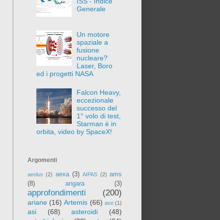
ISS - Indice
Generale
Un motore
spaziale a
fusione
nucleare?
Laser, Boro
ed i progetti NASA
Falcon Heavy,
eccezionale
successo del
1° volo di test,
Starman è in
orbita, video by SpaceX!
Argomenti
aexa
(3)
ams
aeolus
(2)
AIPAS
(2)
(8)
angara
(3)
approfondimenti
(200)
ariane
(16)
Artemis
(66)
ase
(1)
asi
(68)
asteroidi
(48)