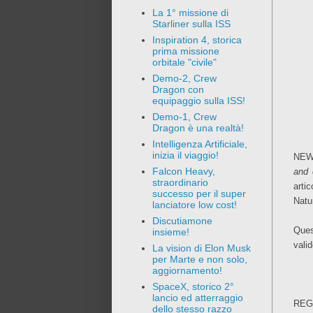
La 1° missione di
Starliner sulla ISS
Inspiration 4, storica
prima missione
orbitale "civile"
Demo-2, Crew
Dragon con
equipaggio sulla ISS!
Demo-1, Crew
Dragon è una realtà!
Intelligenza Artificiale,
inizia il viaggio!
NEWS
Falcon Heavy,
and 
straordinario
arti
successo per il super
Natu
lanciatore low cost!
Discutiamone
Ques
insieme!
valid
La vision di Elon Musk
per Marte e non solo,
aggiornamento!
SpaceX, storico 2°
lancio ed atterraggio
REG
dello stesso razzo