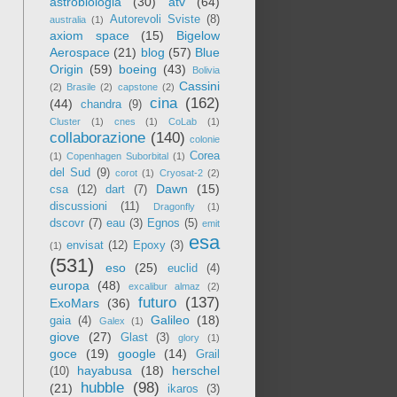
astrobiologia
(30)
atv
(64)
Autorevoli Sviste
(8)
australia
(1)
axiom space
(15)
Bigelow
Aerospace
(21)
blog
(57)
Blue
Origin
(59)
boeing
(43)
Bolivia
Cassini
(2)
Brasile
(2)
capstone
(2)
cina
(162)
(44)
chandra
(9)
Cluster
(1)
cnes
(1)
CoLab
(1)
collaborazione
(140)
colonie
Corea
(1)
Copenhagen Suborbital
(1)
del Sud
(9)
corot
(1)
Cryosat-2
(2)
Dawn
(15)
csa
(12)
dart
(7)
discussioni
(11)
Dragonfly
(1)
dscovr
(7)
eau
(3)
Egnos
(5)
emit
esa
envisat
(12)
Epoxy
(3)
(1)
(531)
eso
(25)
euclid
(4)
europa
(48)
excalibur almaz
(2)
futuro
(137)
ExoMars
(36)
Galileo
(18)
gaia
(4)
Galex
(1)
giove
(27)
Glast
(3)
glory
(1)
goce
(19)
google
(14)
Grail
hayabusa
(18)
herschel
(10)
hubble
(98)
(21)
ikaros
(3)