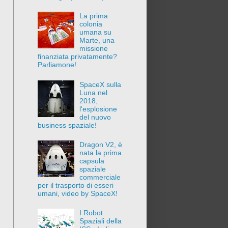
La prima
colonia
umana su
Marte, una
missione
finanziata privatamente?
Parliamone!
SpaceX sulla
Luna nel
2018,
l'esplosione
del nuovo
business spaziale!
Dragon V2, è
nata la prima
capsula
spaziale
commerciale
per il trasporto di esseri
umani, video by SpaceX!
I Robot
Spaziali della