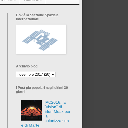
Dov'è la Stazione Spaziale
Internazionale
Archivio blog
I Post più popolari negli ultimi 30
giorni
IAC2016, la
"vision" di
Elon Musk per
la
colonizzazion
e di Marte