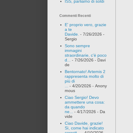
ISS, parliamo di soldi
Commenti Recenti
E' proprio vero, grazie
a te
Davide.
- 7/26/2026
-
Sergio
Sono sempre
immagini
straordinarie, c'è poco
d...
- 7/26/2026
- Davi
de
Bentornato! Artemis 2
rappresenta molto di
più di
...
- 4/20/2026
- Anony
mous
Ciao Sergio! Devo
ammettere una cosa:
da quando
ne...
- 4/17/2026
- Da
vide
Ciao Davide, grazie!
Sì, come hai indicato
corrett...
- 4/10/2026
-