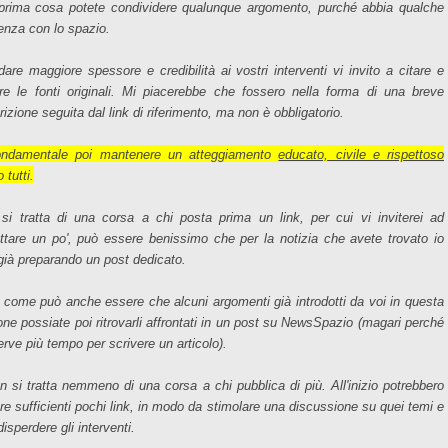
prima cosa potete condividere qualunque argomento, purché abbia qualche
nenza con lo spazio.
dare maggiore spessore e credibilità ai vostri interventi vi invito a citare e
are le fonti originali. Mi piacerebbe che fossero nella forma di una breve
izione seguita dal link di riferimento, ma non è obbligatorio.
ondamentale poi mantenere un atteggiamento
educato, civile e rispettoso
 tutti.
si tratta di una corsa a chi posta prima un link, per cui vi inviterei ad
ttare un po', può essere benissimo che per la notizia che avete trovato io
 già preparando un post dedicato.
 come può anche essere che alcuni argomenti già introdotti da voi in questa
one possiate poi ritrovarli affrontati in un post su NewsSpazio (magari perché
erve più tempo per scrivere un articolo).
n si tratta nemmeno di una corsa a chi pubblica di più. All'inizio potrebbero
re sufficienti pochi link, in modo da stimolare una discussione su quei temi e
isperdere gli interventi.