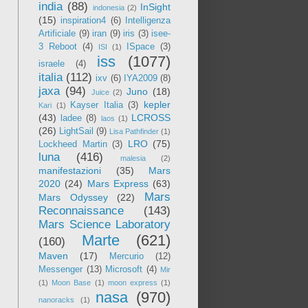
india
(88)
InSight
indonesia
(2)
(15)
inspiration4
(6)
Intelligenza
Artificiale
(9)
iran
(9)
iris
(3)
isee-
3 Reboot
(4)
ISpace
(3)
ISI
(1)
iss
(1077)
israele
(4)
italia
(112)
ixv
(6)
IYA2009
(8)
jaxa
(94)
Juno
(18)
Juice
(2)
kepler
Kayser Italia
(3)
Kari
(1)
(43)
LCROSS
ladee
(8)
laos
(1)
(26)
LightSail
(9)
Lisa Pathfinder
(1)
LRO
(75)
Lockheed Martin
(3)
luna
(416)
malesia
(2)
manifestazioni
(35)
Mars
2020
(24)
Mars Express
(63)
Mars
Mars Odyssey
(22)
Reconnaissance
(143)
Mars Science Laboratory
Marte
(621)
(160)
Maven
(17)
Mercurio
(12)
Messenger
(13)
Microsoft
(4)
Mir
(1)
Moon Base
(1)
moon express
(1)
nasa
(970)
nanoracks
(1)