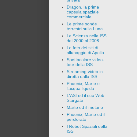
privata?
Dragon, la prima
capsula spaziale
commerciale
Le prime sonde
terrestri sulla Luna
La Scienza nella ISS
dal 2000 al 2008
Le foto dei siti di
allunaggio di Apollo
Spettacolare video-
tour della ISS
Streaming video in
diretta dalla ISS
Phoenix, Marte e
l'acqua liquida
L'ASI ed il suo Web
Stargate
Marte ed il metano
Phoenix, Marte ed il
perclorato
I Robot Spaziali della
ISS