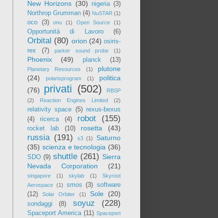
New Horizons
(30)
nigeria
(3)
Northrop Grumman
(4)
NuSTAR
(1)
oco
(3)
onu
(1)
Open Source
(1)
Opportunità di Lavoro
(6)
Orbital
(80)
orion
(24)
osiris-
rex
(7)
parker sound probe
(1)
Phoenix
(49)
planck
(13)
plutone
Planetary Resources
(1)
(24)
politica
polarisprogram
(1)
privati
(502)
(76)
RBSP
(2)
Reaction Engines Limited
(2)
relativity space
(5)
rexus-bexus
robot
(155)
(4)
ricerca
(4)
rosetta
(43)
rocket lab
(10)
russia
(191)
Saturno
s3
(1)
(35)
scienza e tecnologia
(36)
shuttle
(261)
Sierra
SDO
(9)
Nevada Corporation
(21)
singapore
(1)
skylab
(1)
Skyroot
smos
(3)
software
Aerospace
(1)
Sole
(20)
(12)
Solar Orbiter
(1)
soyuz
(228)
sondaggi
(8)
Spaceport America
(11)
Spaceport