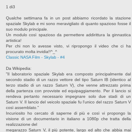
1 di3
Qualche settimana fa in un post abbiamo ricordato la stazione
spaziale Skylab e mi sono meravigliato di quanto spazioso fosse il
suo modulo principale.
Un modulo così spazioso da permettere addirittura la ginnastica
artistica!
Per chi non lo avesse visto, vi ripropongo il video che ci ha
procurato molta invidia!!^_^
Classic NASA Film - Skylab - #4
Da Wikipedia:
"Il laboratorio spaziale Skylab era composto principalmente dal
secondo stadio di un razzo vettore del tipo Saturn IB (identico al
terzo stadio di un razzo Saturn V), che venne attrezzato prima
della partenza con provviste ed equipaggiamento. Per il lancio si
rendeva pertanto necessario impegnare solo due stadi di un
Saturn V. Il lancio del veicolo spaziale fu l'unico del razzo Saturn V
così assemblato."
Incuriosito ho cercato di saperne di più e così vi propongo la
visione di un documentario in italiano a 1080p che tratta della
realizzazione del
megarazzo Saturn V, il più potente, largo ed alto che abbia mai