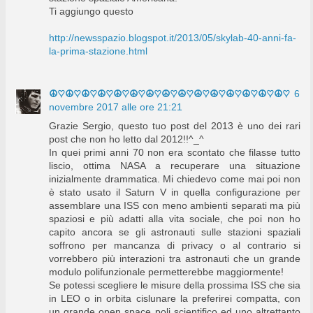
Ti aggiungo questo
http://newsspazio.blogspot.it/2013/05/skylab-40-anni-fa-
la-prima-stazione.html
☮♡☮♡☮♡☮♡☮♡☮♡☮♡☮♡☮♡☮♡☮♡☮♡☮♡☮♡☮♡
6
novembre 2017 alle ore 21:21
Grazie Sergio, questo tuo post del 2013 è uno dei rari
post che non ho letto dal 2012!!^_^
In quei primi anni 70 non era scontato che filasse tutto
liscio, ottima NASA a recuperare una situazione
inizialmente drammatica. Mi chiedevo come mai poi non
è stato usato il Saturn V in quella configurazione per
assemblare una ISS con meno ambienti separati ma più
spaziosi e più adatti alla vita sociale, che poi non ho
capito ancora se gli astronauti sulle stazioni spaziali
soffrono per mancanza di privacy o al contrario si
vorrebbero più interazioni tra astronauti che un grande
modulo polifunzionale permetterebbe maggiormente!
Se potessi scegliere le misure della prossima ISS che sia
in LEO o in orbita cislunare la preferirei compatta, con
un grande open space poli scientifico ed uno altrettanto