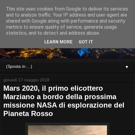
This site uses cookies from Google to deliver its services
and to analyze traffic. Your IP address and user-agent are
shared with Google along with performance and security
metrics to ensure quality of service, generate usage
statistics, and to detect and address abuse.
LEARN MORE
GOT IT
▼
giovedì 17 maggio 2018
Mars 2020, il primo elicottero
Marziano a bordo della prossima
missione NASA di esplorazione del
Pianeta Rosso