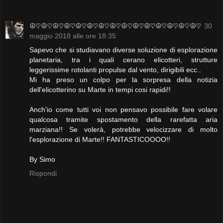
☮♡☮♡☮♡☮♡☮♡☮♡☮♡☮♡☮♡☮♡☮♡☮♡☮♡☮♡☮♡
30
maggio 2018 alle ore 18:35
Sapevo che si studiavano diverse soluzione di esplorazione
planetaria, tra i quali cerano elicotteri, strutture
leggerissime rotolanti propulse dal vento, dirigibili ecc..
Mi ha preso un colpo per la sorpresa della notizia
dell'elicotterino su Marte in tempi cosi rapidi!!
Anch'io come tutti voi non pensavo possibile fare volare
qualcosa tramite spostamento della rarefatta aria
marziana!! Se volerà, potrebbe velocizzare di molto
l'esplorazione di Marte!! FANTASTICOOOO!!
By Simo
Rispondi