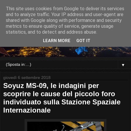
This site uses cookies from Google to deliver its services
and to analyze traffic. Your IP address and user-agent are
shared with Google along with performance and security
metrics to ensure quality of service, generate usage
statistics, and to detect and address abuse.
LEARN MORE
GOT IT
▼
giovedì 6 settembre 2018
Soyuz MS-09, le indagini per
scoprire le cause del piccolo foro
individuato sulla Stazione Spaziale
Internazionale