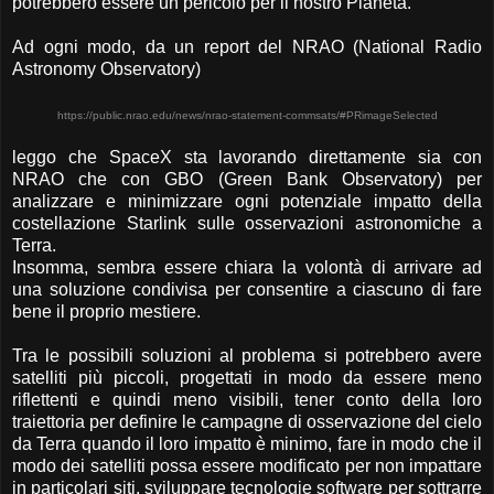
potrebbero essere un pericolo per il nostro Pianeta.
Ad ogni modo, da un report del NRAO (National Radio
Astronomy Observatory)
https://public.nrao.edu/news/nrao-statement-commsats/#PRimageSelected
leggo che SpaceX sta lavorando direttamente sia con
NRAO che con GBO (Green Bank Observatory) per
analizzare e minimizzare ogni potenziale impatto della
costellazione Starlink sulle osservazioni astronomiche a
Terra.
Insomma, sembra essere chiara la volontà di arrivare ad
una soluzione condivisa per consentire a ciascuno di fare
bene il proprio mestiere.
Tra le possibili soluzioni al problema si potrebbero avere
satelliti più piccoli, progettati in modo da essere meno
riflettenti e quindi meno visibili, tener conto della loro
traiettoria per definire le campagne di osservazione del cielo
da Terra quando il loro impatto è minimo, fare in modo che il
modo dei satelliti possa essere modificato per non impattare
in particolari siti, sviluppare tecnologie software per sottrarre