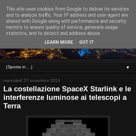
This site uses cookies from Google to deliver its services
and to analyze traffic. Your IP address and user-agent are
shared with Google along with performance and security
metrics to ensure quality of service, generate usage
statistics, and to detect and address abuse.
LEARN MORE
GOT IT
▼
mercoledì 27 novembre 2019
La costellazione SpaceX Starlink e le
interferenze luminose ai telescopi a
Terra