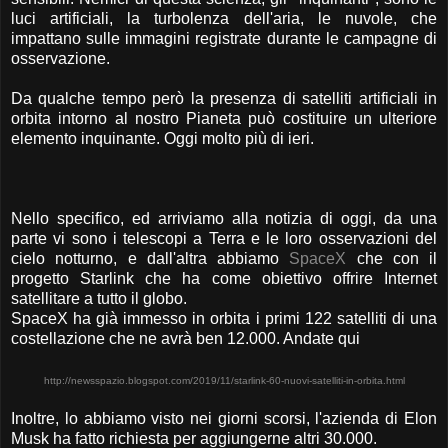
luci artificiali, la turbolenza dell'aria, le nuvole, che
impattano sulle immagini registrate durante le campagne di
osservazione.
Da qualche tempo però la presenza di satelliti artificiali in
orbita intorno al nostro Pianeta può costituire un ulteriore
elemento inquinante. Oggi molto più di ieri.
Nello specifico, ed arriviamo alla notizia di oggi, da una
parte vi sono i telescopi a Terra e le loro osservazioni del
cielo notturno, e dall'altra abbiamo
SpaceX
che con il
progetto Starlink che ha come obiettivo offrire Internet
satellitare a tutto il globo.
SpaceX ha già immesso in orbita i primi 122 satelliti di una
costellazione che ne avrà ben 12.000. Andate qui
http://newsspazio.blogspot.com/2019/11/starlink-60-nuovi-satelliti-in-orbita.html
Inoltre, lo abbiamo visto nei giorni scorsi, l'azienda di Elon
Musk ha fatto richiesta per aggiungerne altri 30.000.