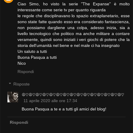
Ciao Simo, ho visto la serie "The Expanse" è molto
interessante come serie tv per quanto riguarda
le regole che disciplinavano lo spazio extraplanetario, esse
sono state fatte quando esso era considerato fantascienza,
non possiamo dargliene una colpa, adesso inizia, sia a
livello tecnologico che politico ma anche militare a contare
veramente, quindi sono iniziati i veri giochi di potere che la
storia dell'umanità nel bene e nel male ci ha insegnato
Un saluto a tutti
Buona Pasqua a tutti
Nico
Rispondi
Risposte
☮♡☮♡☮♡☮♡☮♡☮♡☮♡☮♡☮♡☮♡☮♡☮♡☮♡☮♡☮♡
11 aprile 2020 alle ore 17:34
Buona Pasqua a te e a tutti gli amici del blog!
Rispondi