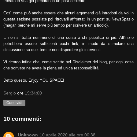
trovato io stia già preparando un post dedicato.
Così come può anche essere che alcuni argomenti già introdotti da voi in
questa sezione possiate poi ritrovarli affrontati in un post su NewsSpazio
(magari perché mi serve più tempo per scrivere un articolo).
E non si tratta nemmeno di una corsa a chi pubblica di più. All'inizio
potrebbero essere sufficienti pochi link, in modo da stimolare una
discussione su quei temi e non disperdere gli interventi.
Vi ricordo infine che, come scritto nel Disclaimer del blog, per ogni cosa
che scrivete
ne avete
la piena ed unica responsabilità.
Detto questo, Enjoy YOU SPACE!
Sergio
ore
19:34:00
Condividi
10 commenti:
Unknown
10 aprile 2020 alle ore 00:38