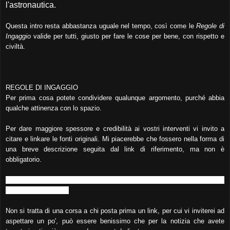
l'astronautica.
Questa intro resta abbastanza uguale nel tempo, così come le
Regole di
Ingaggio
valide per tutti, giusto per fare le cose per bene, con rispetto e
civiltà.
REGOLE DI INGAGGIO
Per prima cosa potete condividere qualunque argomento, purché abbia
qualche attinenza con lo spazio.
Per dare maggiore spessore e credibilità ai vostri interventi vi invito a
citare e linkare le fonti originali. Mi piacerebbe che fossero nella forma di
una breve descrizione seguita dal link di riferimento, ma non è
obbligatorio.
E' fondamentale poi avere sempre un atteggiamento
educato, civile e
rispettoso
verso tutti.
Non si tratta di una corsa a chi posta prima un link, per cui vi inviterei ad
aspettare un po', può essere benissimo che per la notizia che avete