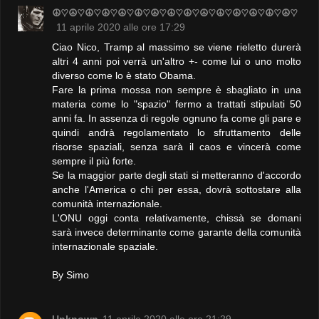
☮♡☮♡☮♡☮♡☮♡☮♡☮♡☮♡☮♡☮♡☮♡☮♡☮♡☮♡☮♡
11 aprile 2020 alle ore 17:29
Ciao Nico, Tramp al massimo se viene rieletto durerà
altri 4 anni poi verrà un'altro +- come lui o uno molto
diverso come lo è stato Obama.
Fare la prima mossa non sempre è sbagliato in una
materia come lo "spazio" fermo a trattati stipulati 50
anni fa. In assenza di regole ognuno fa come gli pare e
quindi andrà regolamentato lo sfruttamento delle
risorse spaziali, senza sarà il caos e vincerà come
sempre il più forte.
Se la maggior parte degli stati si metteranno d'accordo
anche l'America o chi per essa, dovrà sottostare alla
comunità internazionale.
L'ONU oggi conta relativamente, chissà se domani
sarà invece determinante come garante della comunità
internazionale spaziale.
By Simo