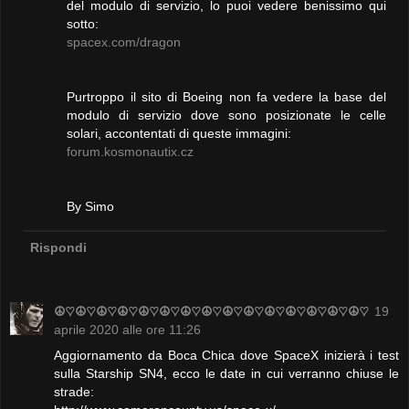
del modulo di servizio, lo puoi vedere benissimo qui
sotto:
spacex.com/dragon
Purtroppo il sito di Boeing non fa vedere la base del
modulo di servizio dove sono posizionate le celle
solari, accontentati di queste immagini:
forum.kosmonautix.cz
By Simo
Rispondi
☮♡☮♡☮♡☮♡☮♡☮♡☮♡☮♡☮♡☮♡☮♡☮♡☮♡☮♡☮♡
19
aprile 2020 alle ore 11:26
Aggiornamento da Boca Chica dove SpaceX inizierà i test
sulla Starship SN4, ecco le date in cui verranno chiuse le
strade: