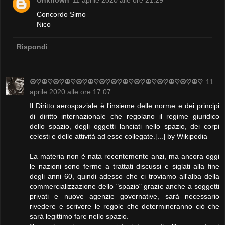
Unknown
11 aprile 2020 alle ore 21:29
Concordo Simo
Nico
Rispondi
☮♡☮♡☮♡☮♡☮♡☮♡☮♡☮♡☮♡☮♡☮♡☮♡☮♡☮♡☮♡
11
aprile 2020 alle ore 17:07
Il Diritto aerospaziale è l'insieme delle norme e dei principi
di diritto internazionale che regolano il regime giuridico
dello spazio, degli oggetti lanciati nello spazio, dei corpi
celesti e delle attività ad esse collegate.[...] by Wikipedia
La materia non è nata recentemente anzi, ma ancora oggi
le nazioni sono ferme a trattati discussi e siglati alla fine
degli anni 60, quindi adesso che ci troviamo all'alba della
commercializzazione dello "spazio" grazie anche a soggetti
privati e nuove agenzie governative, sarà necessario
rivedere e scrivere le regole che determineranno ciò che
sarà legittimo fare nello spazio.