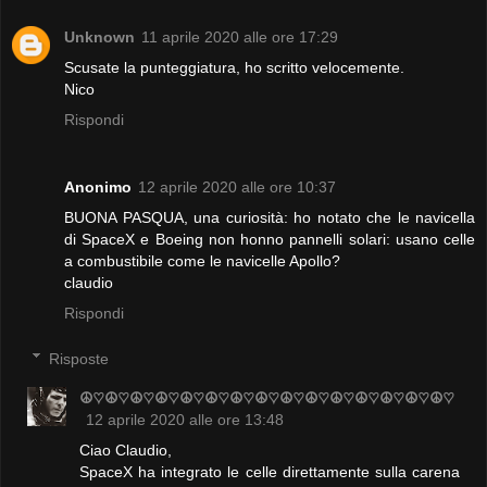
Unknown
11 aprile 2020 alle ore 17:29
Scusate la punteggiatura, ho scritto velocemente.
Nico
Rispondi
Anonimo
12 aprile 2020 alle ore 10:37
BUONA PASQUA, una curiosità: ho notato che le navicella
di SpaceX e Boeing non honno pannelli solari: usano celle
a combustibile come le navicelle Apollo?
claudio
Rispondi
Risposte
☮♡☮♡☮♡☮♡☮♡☮♡☮♡☮♡☮♡☮♡☮♡☮♡☮♡☮♡☮♡
12 aprile 2020 alle ore 13:48
Ciao Claudio,
SpaceX ha integrato le celle direttamente sulla carena