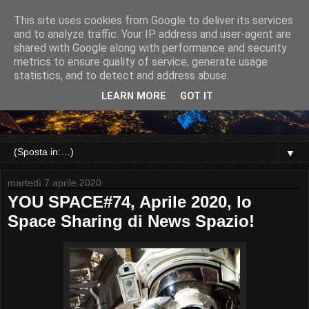
This site uses cookies from Google to deliver its services
and to analyze traffic. Your IP address and user-agent are
shared with Google along with performance and security
metrics to ensure quality of service, generate usage
statistics, and to detect and address abuse.
LEARN MORE
GOT IT
▼
martedì 7 aprile 2020
YOU SPACE#74, Aprile 2020, lo
Space Sharing di News Spazio!