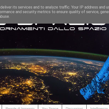
eliver its services and to analyze traffic. Your IP address and 
ormance and security metrics to ensure quality of service, gen
abuse.
Regole di Ingaggio
You Space
Discussioni
Intelligenza A