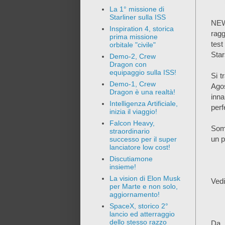
La 1° missione di
Starliner sulla ISS
NEW
Inspiration 4, storica
rag
prima missione
test
orbitale "civile"
Star
Demo-2, Crew
Dragon con
equipaggio sulla ISS!
Si t
Demo-1, Crew
Ago
Dragon è una realtà!
inn
Intelligenza Artificiale,
perf
inizia il viaggio!
Falcon Heavy,
Somi
straordinario
un p
successo per il super
lanciatore low cost!
Discutiamone
insieme!
La vision di Elon Musk
Vedi
per Marte e non solo,
aggiornamento!
SpaceX, storico 2°
lancio ed atterraggio
dello stesso razzo
Da 