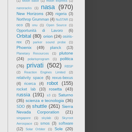
(1)
Moon Base
(1)
moon express
(1)
nasa
(970)
nanoracks
(1)
New Horizons
(30)
nigeria
(3)
Northrop Grumman
(4)
NuSTAR
(1)
oco
(3)
onu
(1)
Open Source
(1)
Opportunità di Lavoro
(6)
Orbital
(80)
orion
(24)
osiris-
rex
(7)
parker sound probe
(1)
Phoenix
(49)
planck
(13)
plutone
Planetary Resources
(1)
(24)
politica
polarisprogram
(1)
privati
(502)
(76)
RBSP
(2)
Reaction Engines Limited
(2)
relativity space
(5)
rexus-bexus
robot
(155)
(4)
ricerca
(4)
rosetta
(43)
rocket lab
(10)
russia
(191)
Saturno
s3
(1)
(35)
scienza e tecnologia
(36)
shuttle
(261)
Sierra
SDO
(9)
Nevada Corporation
(21)
singapore
(1)
skylab
(1)
Skyroot
smos
(3)
software
Aerospace
(1)
Sole
(20)
(12)
Solar Orbiter
(1)