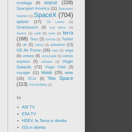
soyuz
(228)
sondaggi
(8)
Spaceport America
(11)
Spaceport
SpaceX
(704)
Sweden
(1)
spitzer
(17)
Sri Lanka
(1)
Stratolaunch
(4)
sud africa
(1)
terra
Swarm
(1)
swift
(2)
swot
(2)
(168)
Tess
(3)
Twitter
turchia
(1)
(5)
uk
(5)
universo
(13)
Ulisse
(2)
US Air Force
(26)
vega
vast
(1)
(4)
venere
(9)
venus
venezuela
(1)
Virgin
express
(5)
vietnam
(1)
Galactic
(72)
Virgin Orbit
(3)
Webb
(25)
wise
voyager
(11)
You Space
(15)
XCor
(6)
(113)
Zero2Infinity
(1)
TV
ASI TV
ESA TV
HDEV, la Terra in diretta
ISS in diretta