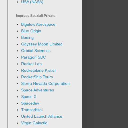
USA (NASA)
Imprese Spaziali Private
Bigelow Aerospace
Blue Origin
Boeing
Odyssey Moon Limited
Orbital Sciences
Paragon SDC
Rocket Lab
Rocketplane Kistler
RocketShip Tours
Sierra Nevada Corporation
Space Adventures
Space X
Spacedev
Transorbital
United Launch Alliance
Virgin Galactic