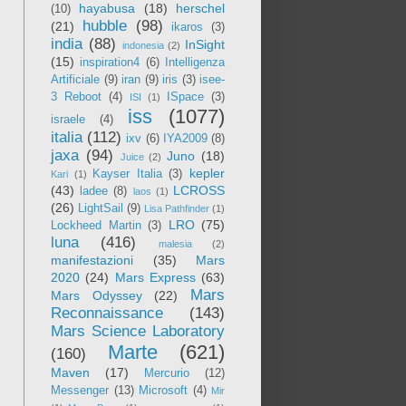
hayabusa
(18)
herschel
(10)
hubble
(98)
(21)
ikaros
(3)
india
(88)
InSight
indonesia
(2)
(15)
inspiration4
(6)
Intelligenza
Artificiale
(9)
iran
(9)
iris
(3)
isee-
3 Reboot
(4)
ISpace
(3)
ISI
(1)
iss
(1077)
israele
(4)
italia
(112)
ixv
(6)
IYA2009
(8)
jaxa
(94)
Juno
(18)
Juice
(2)
kepler
Kayser Italia
(3)
Kari
(1)
(43)
LCROSS
ladee
(8)
laos
(1)
(26)
LightSail
(9)
Lisa Pathfinder
(1)
LRO
(75)
Lockheed Martin
(3)
luna
(416)
malesia
(2)
manifestazioni
(35)
Mars
2020
(24)
Mars Express
(63)
Mars
Mars Odyssey
(22)
Reconnaissance
(143)
Mars Science Laboratory
Marte
(621)
(160)
Maven
(17)
Mercurio
(12)
Messenger
(13)
Microsoft
(4)
Mir