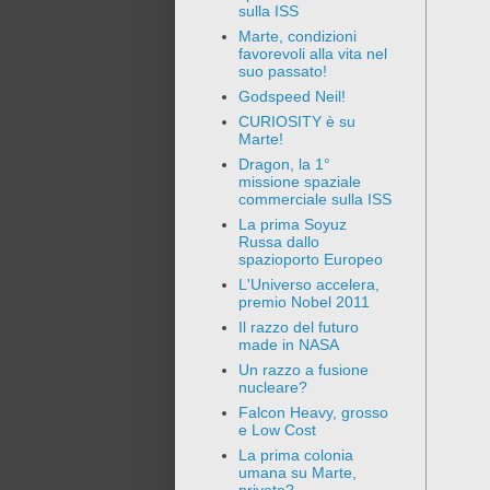
sulla ISS
Marte, condizioni
favorevoli alla vita nel
suo passato!
Godspeed Neil!
CURIOSITY è su
Marte!
Dragon, la 1°
missione spaziale
commerciale sulla ISS
La prima Soyuz
Russa dallo
spazioporto Europeo
L'Universo accelera,
premio Nobel 2011
Il razzo del futuro
made in NASA
Un razzo a fusione
nucleare?
Falcon Heavy, grosso
e Low Cost
La prima colonia
umana su Marte,