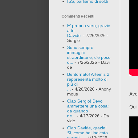
ISS, parliamo di soldi
Commenti Recenti
E' proprio vero, grazie
a te
Davide.
- 7/26/2026
-
Sergio
Sono sempre
immagini
straordinarie, c'è poco
d...
- 7/26/2026
- Davi
de
Bentornato! Artemis 2
rappresenta molto di
più di
...
- 4/20/2026
- Anony
Avet
mous
Ciao Sergio! Devo
ammettere una cosa:
Qui 
da quando
ne...
- 4/17/2026
- Da
vide
Ciao Davide, grazie!
Sì, come hai indicato
corrett...
- 4/10/2026
-