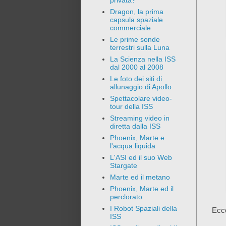
privata?
Dragon, la prima
capsula spaziale
commerciale
Le prime sonde
terrestri sulla Luna
La Scienza nella ISS
dal 2000 al 2008
Le foto dei siti di
allunaggio di Apollo
Spettacolare video-
tour della ISS
Streaming video in
diretta dalla ISS
Phoenix, Marte e
l'acqua liquida
L'ASI ed il suo Web
Stargate
Marte ed il metano
Phoenix, Marte ed il
perclorato
I Robot Spaziali della
Ecco
ISS