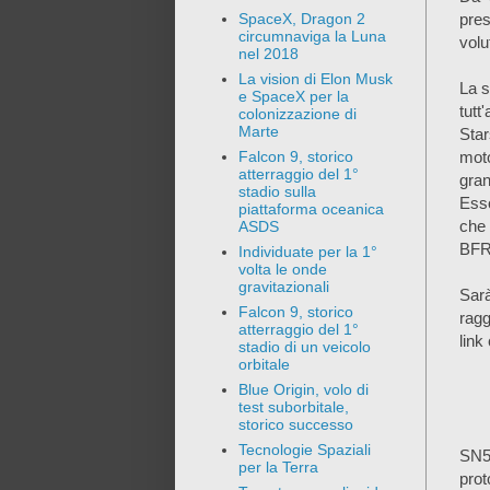
pres
SpaceX, Dragon 2
circumnaviga la Luna
volu
nel 2018
La vision di Elon Musk
La s
e SpaceX per la
tutt
colonizzazione di
Marte
Star
moto
Falcon 9, storico
atterraggio del 1°
gran
stadio sulla
Esso
piattaforma oceanica
che
ASDS
BFR)
Individuate per la 1°
volta le onde
gravitazionali
Sarà
Falcon 9, storico
ragg
atterraggio del 1°
link
stadio di un veicolo
orbitale
Blue Origin, volo di
test suborbitale,
storico successo
Tecnologie Spaziali
SN5 
per la Terra
prot