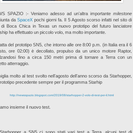
S SPAZIO :- Veniamo adesso ad un'altra importante
milestone
giunta da
SpaceX
pochi giorni fa. Il 5 Agosto scorso infatti nel sito di
 di Boca Chica in Texas un nuovo prototipo del futuro lanciatore
ship ha effettuato un piccolo volo, ma molto importante.
ratta del prototipo SN5, che intorno alle ore 8:00 p.m. (in Italia era il 6
sto, ore 02:00) è decollato, propulso da un unico motore Raptor,
alzandosi fino a circa 150 metri prima di tornare a Terra con un
etto atterraggio.
glia molto al test svolto nell'agosto dell'anno scorso da Starhopper,
rototipo precedente sempre per il programma Starhip
http://newsspazio.blogspot.com/2019/08/starhopper-2-volo-di-test-per-il.html
amo insieme il nuovo test.
Starhopper a SN5 ci sono stati vari test a Terra, alcuni test di