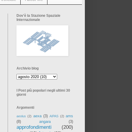
Dov'è la Stazione Spaziale
Internazionale
Archivio blog
I Post più popolari negli ultimi 30
giorni
Argomenti
aexa
(3)
ams
aeolus
(2)
AIPAS
(2)
(8)
angara
(3)
approfondimenti
(200)