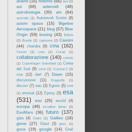
ariane
(16)
Artemis
(66)
ase
(1)
asi
(68)
asteroidi
(48)
astrobiologia
(30)
atv
(64)
Autorevoli Sviste
(8)
australia
(1)
axiom space
(15)
Bigelow
Aerospace
(21)
blog
(57)
Blue
Origin
(59)
boeing
(43)
Bolivia
Cassini
(2)
Brasile
(2)
capstone
(2)
cina
(162)
(44)
chandra
(9)
Cluster
(1)
cnes
(1)
CoLab
(1)
collaborazione
(140)
colonie
Corea
(1)
Copenhagen Suborbital
(1)
del Sud
(9)
corot
(1)
Cryosat-2
(2)
Dawn
(15)
csa
(12)
dart
(7)
discussioni
(11)
Dragonfly
(1)
dscovr
(7)
eau
(3)
Egnos
(5)
emit
esa
envisat
(12)
Epoxy
(3)
(1)
(531)
eso
(25)
euclid
(4)
europa
(48)
excalibur almaz
(2)
futuro
(137)
ExoMars
(36)
Galileo
(18)
gaia
(4)
Galex
(1)
giove
(27)
Glast
(3)
glory
(1)
goce
(19)
google
(14)
Grail