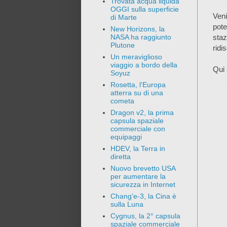
Trovata acqua liquida
OGGI sulla superficie
Veni
di Marte
pote
New Horizons, la
sta
NASA ha raggiunto
Plutone
ridi
Un meraviglioso
viaggio a bordo della
Qui 
Soyuz
Rosetta, l'Europa
atterra su di una
cometa
Dragon v2, la prima
capsula spaziale
commerciale con
equipaggi
HDEV, la Terra in
diretta
Nuovo brevetto USA
per aumentare la
sicurezza in Internet
Chang'e-3, la Cina è
sulla Luna
Cygnus, la 2° capsula
spaziale commerciale