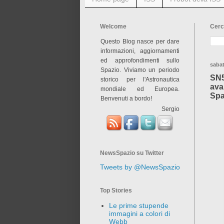
Welcome
Cerc
Questo Blog nasce per dare
informazioni, aggiornamenti
ed approfondimenti sullo
sabat
Spazio. Viviamo un periodo
SN5
storico per l'Astronautica
ava
mondiale ed Europea.
Spa
Benvenuti a bordo!
Sergio
NewsSpazio su Twitter
Tweets by @NewsSpazio
Top Stories
Le prime stupende
immagini a colori di
Webb