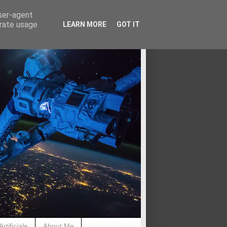
user-agent
erate usage
LEARN MORE
GOT IT
rtificiale
About Me