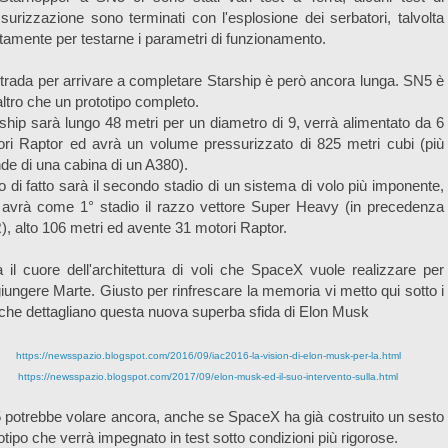
surizzazione sono terminati con l'esplosione dei serbatori, talvolta
tamente per testarne i parametri di funzionamento.
trada per arrivare a completare Starship è però ancora lunga. SN5 è
'altro che un prototipo completo.
ship sarà lungo 48 metri per un diametro di 9, verrà alimentato da 6
ri Raptor ed avrà un volume pressurizzato di 825 metri cubi (più
de di una cabina di un A380).
 di fatto sarà il secondo stadio di un sistema di volo più imponente,
 avrà come 1° stadio il razzo vettore Super Heavy (in precedenza
, alto 106 metri ed avente 31 motori Raptor.
 il cuore dell'architettura di voli che SpaceX vuole realizzare per
iungere Marte. Giusto per rinfrescare la memoria vi metto qui sotto i
 che dettagliano questa nuova superba sfida di Elon Musk
https://newsspazio.blogspot.com/2016/09/iac2016-la-vision-di-elon-musk-per-la.html
https://newsspazio.blogspot.com/2017/09/elon-musk-ed-il-suo-intervento-sulla.html
potrebbe volare ancora, anche se SpaceX ha già costruito un sesto
otipo che verrà impegnato in test sotto condizioni più rigorose.