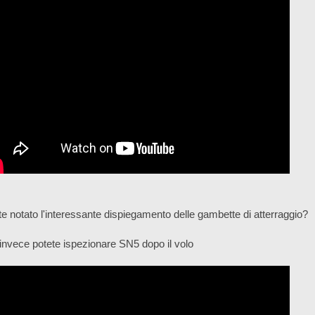
e notato l'interessante dispiegamento delle gambette di atterraggio?
invece potete ispezionare SN5 dopo il volo