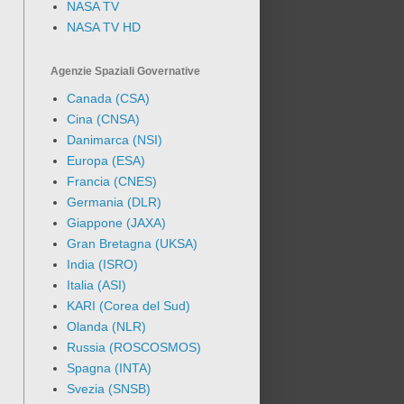
NASA TV
NASA TV HD
Agenzie Spaziali Governative
Canada (CSA)
Cina (CNSA)
Danimarca (NSI)
Europa (ESA)
Francia (CNES)
Germania (DLR)
Giappone (JAXA)
Gran Bretagna (UKSA)
India (ISRO)
Italia (ASI)
KARI (Corea del Sud)
Olanda (NLR)
Russia (ROSCOSMOS)
Spagna (INTA)
Svezia (SNSB)