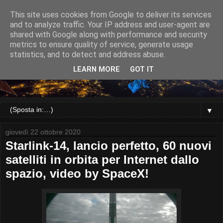
This site uses cookies from Google to deliver its services
and to analyze traffic. Your IP address and user-agent are
shared with Google along with performance and security
metrics to ensure quality of service, generate usage
statistics, and to detect and address abuse.
LEARN MORE
GOT IT
▼
giovedì 22 ottobre 2020
Starlink-14, lancio perfetto, 60 nuovi
satelliti in orbita per Internet dallo
spazio, video by SpaceX!