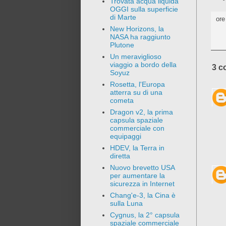
Trovata acqua liquida
OGGI sulla superficie
di Marte
or
New Horizons, la
NASA ha raggiunto
Plutone
Un meraviglioso
viaggio a bordo della
3 c
Soyuz
Rosetta, l'Europa
atterra su di una
cometa
Dragon v2, la prima
capsula spaziale
commerciale con
equipaggi
HDEV, la Terra in
diretta
Nuovo brevetto USA
per aumentare la
sicurezza in Internet
Chang'e-3, la Cina è
sulla Luna
Cygnus, la 2° capsula
spaziale commerciale