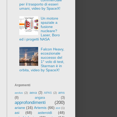
per il trasporto di esseri
umani, video by SpaceX!
Un motore
spaziale a
fusione
nucleare?
Laser, Boro
ed i progetti NASA
Falcon Heavy,
eccezionale
successo del
1° volo di test,
Starman è in
orbita, video by SpaceX!
Argomenti
aexa
(3)
ams
aeolus
(2)
AIPAS
(2)
(8)
angara
(3)
approfondimenti
(200)
ariane
(16)
Artemis
(66)
ase
(1)
asi
(68)
asteroidi
(48)