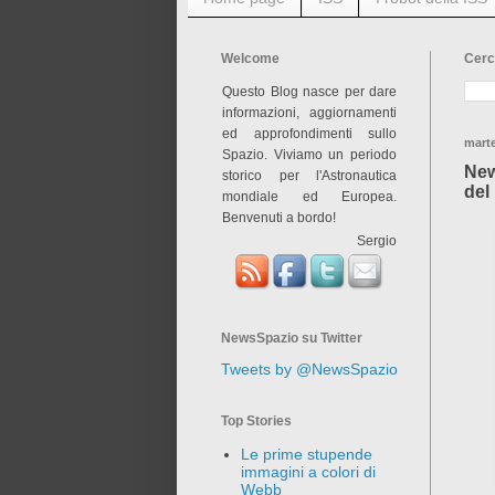
Welcome
Cerc
Questo Blog nasce per dare
informazioni, aggiornamenti
ed approfondimenti sullo
marte
Spazio. Viviamo un periodo
New
storico per l'Astronautica
del
mondiale ed Europea.
Benvenuti a bordo!
Sergio
NewsSpazio su Twitter
Tweets by @NewsSpazio
Top Stories
Le prime stupende
immagini a colori di
Webb