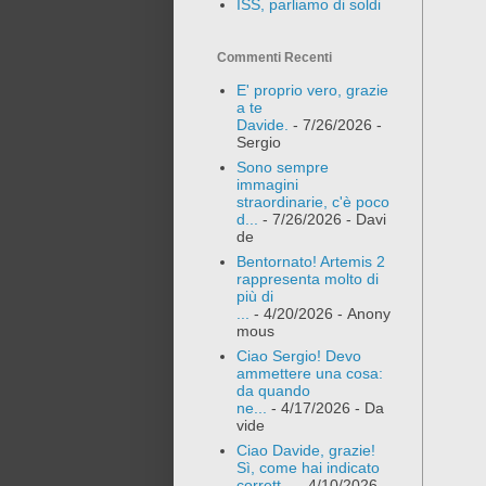
ISS, parliamo di soldi
Commenti Recenti
E' proprio vero, grazie
a te
Davide.
- 7/26/2026
-
Sergio
Sono sempre
immagini
straordinarie, c'è poco
d...
- 7/26/2026
- Davi
de
Bentornato! Artemis 2
rappresenta molto di
più di
...
- 4/20/2026
- Anony
mous
Ciao Sergio! Devo
ammettere una cosa:
da quando
ne...
- 4/17/2026
- Da
vide
Ciao Davide, grazie!
Sì, come hai indicato
corrett...
- 4/10/2026
-