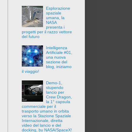
Esplorazione
spaziale
umana, la
NASA
presenta i
progetti per il razzo vettore
del futuro
Intelligenza
Artificiale #01,
una nuova
sezione del
blog, iniziamo
il viaggio!
Demo-1,
stupendo
lancio per
Crew Dragon,
la 1° capsula
commerciale per il
trasporto umano in orbita
verso la Stazione Spaziale
Internazionale, diretta
video del lancio e del
docking, by NASA/SpaceX!