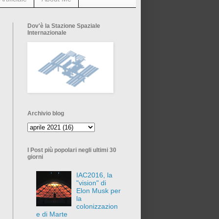
Dov'è la Stazione Spaziale
Internazionale
Archivio blog
I Post più popolari negli ultimi 30
giorni
IAC2016, la
"vision" di
Elon Musk per
la
colonizzazion
e di Marte