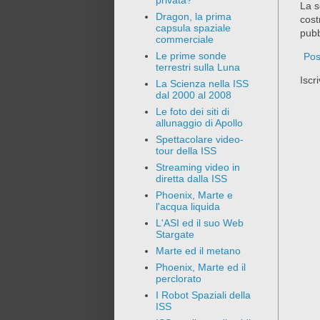
privata?
La s
Dragon, la prima
cost
capsula spaziale
pubb
commerciale
Le prime sonde
Pos
terrestri sulla Luna
Iscri
La Scienza nella ISS
dal 2000 al 2008
Le foto dei siti di
allunaggio di Apollo
Spettacolare video-
tour della ISS
Streaming video in
diretta dalla ISS
Phoenix, Marte e
l'acqua liquida
L'ASI ed il suo Web
Stargate
Marte ed il metano
Phoenix, Marte ed il
perclorato
I Robot Spaziali della
ISS