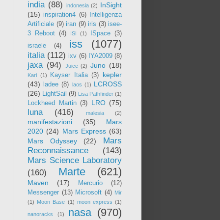
india
(88)
InSight
indonesia
(2)
(15)
inspiration4
(6)
Intelligenza
Artificiale
(9)
iran
(9)
iris
(3)
isee-
3 Reboot
(4)
ISpace
(3)
ISI
(1)
iss
(1077)
israele
(4)
italia
(112)
ixv
(6)
IYA2009
(8)
jaxa
(94)
Juno
(18)
Juice
(2)
kepler
Kayser Italia
(3)
Kari
(1)
(43)
LCROSS
ladee
(8)
laos
(1)
(26)
LightSail
(9)
Lisa Pathfinder
(1)
LRO
(75)
Lockheed Martin
(3)
luna
(416)
malesia
(2)
manifestazioni
(35)
Mars
2020
(24)
Mars Express
(63)
Mars
Mars Odyssey
(22)
Reconnaissance
(143)
Mars Science Laboratory
Marte
(621)
(160)
Maven
(17)
Mercurio
(12)
Messenger
(13)
Microsoft
(4)
Mir
(1)
Moon Base
(1)
moon express
(1)
nasa
(970)
nanoracks
(1)