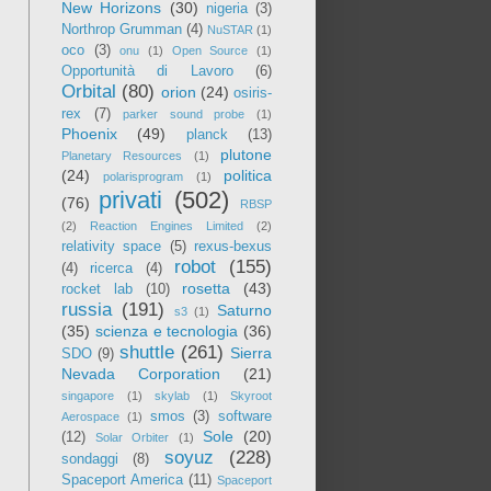
New Horizons
(30)
nigeria
(3)
Northrop Grumman
(4)
NuSTAR
(1)
oco
(3)
onu
(1)
Open Source
(1)
Opportunità di Lavoro
(6)
Orbital
(80)
orion
(24)
osiris-
rex
(7)
parker sound probe
(1)
Phoenix
(49)
planck
(13)
plutone
Planetary Resources
(1)
(24)
politica
polarisprogram
(1)
privati
(502)
(76)
RBSP
(2)
Reaction Engines Limited
(2)
relativity space
(5)
rexus-bexus
robot
(155)
(4)
ricerca
(4)
rosetta
(43)
rocket lab
(10)
russia
(191)
Saturno
s3
(1)
(35)
scienza e tecnologia
(36)
shuttle
(261)
Sierra
SDO
(9)
Nevada Corporation
(21)
singapore
(1)
skylab
(1)
Skyroot
smos
(3)
software
Aerospace
(1)
Sole
(20)
(12)
Solar Orbiter
(1)
soyuz
(228)
sondaggi
(8)
Spaceport America
(11)
Spaceport