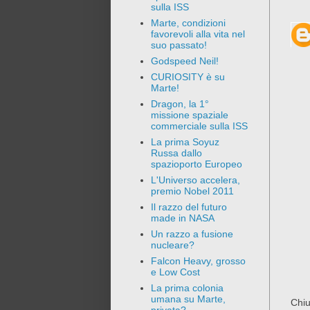
sulla ISS
Marte, condizioni
favorevoli alla vita nel
suo passato!
Godspeed Neil!
CURIOSITY è su
Marte!
Dragon, la 1°
missione spaziale
commerciale sulla ISS
La prima Soyuz
Russa dallo
spazioporto Europeo
L'Universo accelera,
premio Nobel 2011
Il razzo del futuro
made in NASA
Un razzo a fusione
nucleare?
Falcon Heavy, grosso
e Low Cost
La prima colonia
umana su Marte,
Chiu