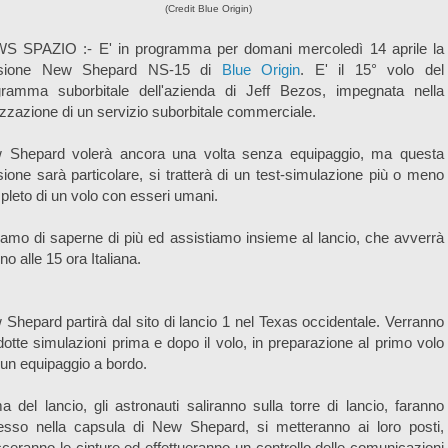
(Credit Blue Origin)
S SPAZIO :- E' in programma per domani mercoledì 14 aprile la
sione New Shepard NS-15 di
Blue Origin
. E' il 15° volo del
gramma suborbitale dell'azienda di Jeff Bezos, impegnata nella
izzazione di un servizio suborbitale commerciale.
 Shepard volerà ancora una volta senza equipaggio, ma questa
ione sarà particolare, si tratterà di un test-simulazione più o meno
leto di un volo con esseri umani.
amo di saperne di più ed assistiamo insieme al lancio, che avverrà
rno alle 15 ora Italiana.
Shepard partirà dal sito di lancio 1 nel Texas occidentale. Verranno
otte simulazioni prima e dopo il volo, in preparazione al primo volo
un equipaggio a bordo.
a del lancio, gli astronauti saliranno sulla torre di lancio, faranno
resso nella capsula di New Shepard, si metteranno ai loro posti,
cceranno le cinture ed effettueranno un controllo delle comunicazioni