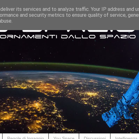
eliver its services and to analyze traffic. Your IP address and 
ormance and security metrics to ensure quality of service, gen
abuse.
Regole di Ingaggio
You Space
Discussioni
Intelligenza A