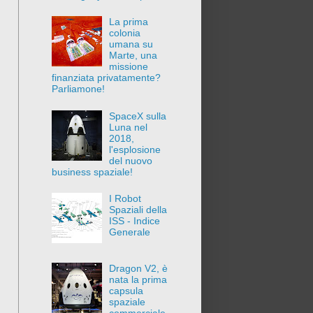
La prima
colonia
umana su
Marte, una
missione
finanziata privatamente?
Parliamone!
SpaceX sulla
Luna nel
2018,
l'esplosione
del nuovo
business spaziale!
I Robot
Spaziali della
ISS - Indice
Generale
Dragon V2, è
nata la prima
capsula
spaziale
commerciale