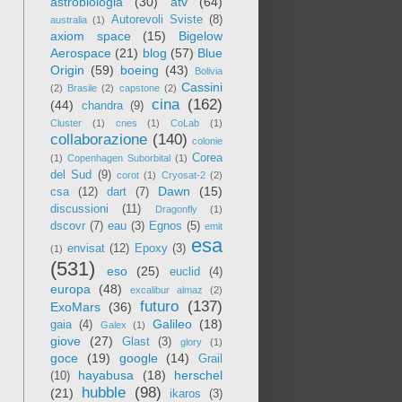
astrobiologia
(30)
atv
(64)
Autorevoli Sviste
(8)
australia
(1)
axiom space
(15)
Bigelow
Aerospace
(21)
blog
(57)
Blue
Origin
(59)
boeing
(43)
Bolivia
Cassini
(2)
Brasile
(2)
capstone
(2)
cina
(162)
(44)
chandra
(9)
Cluster
(1)
cnes
(1)
CoLab
(1)
collaborazione
(140)
colonie
Corea
(1)
Copenhagen Suborbital
(1)
del Sud
(9)
corot
(1)
Cryosat-2
(2)
Dawn
(15)
csa
(12)
dart
(7)
discussioni
(11)
Dragonfly
(1)
dscovr
(7)
eau
(3)
Egnos
(5)
emit
esa
envisat
(12)
Epoxy
(3)
(1)
(531)
eso
(25)
euclid
(4)
europa
(48)
excalibur almaz
(2)
futuro
(137)
ExoMars
(36)
Galileo
(18)
gaia
(4)
Galex
(1)
giove
(27)
Glast
(3)
glory
(1)
goce
(19)
google
(14)
Grail
hayabusa
(18)
herschel
(10)
hubble
(98)
(21)
ikaros
(3)