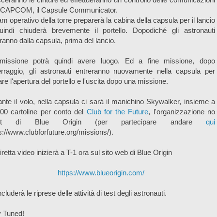
 CAPCOM, il Capsule Communicator.
eam operativo della torre preparerà la cabina della capsula per il lancio
uindi chiuderà brevemente il portello. Dopodiché gli astronauti
ranno dalla capsula, prima del lancio.
missione potrà quindi avere luogo. Ed a fine missione, dopo
terraggio, gli astronauti entreranno nuovamente nella capsula per
are l'apertura del portello e l'uscita dopo una missione.
nte il volo, nella capsula ci sarà il manichino Skywalker, insieme a
00 cartoline per conto del
Club for the Future
, l'organizzazione no
ofit di Blue Origin (per partecipare andare
qui
s://www.clubforfuture.org/missions/).
iretta video inizierà a T-1 ora sul sito web di Blue Origin
https://www.blueorigin.com/
ncluderà le riprese delle attività di test degli astronauti.
y Tuned!