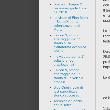
SpaceX, Dragon 2
con
circumnaviga la Luna
Il t
nel 2018
e q
La vision di Elon Musk
usci
e SpaceX per la
colonizzazione di
Marte
La 
Falcon 9, storico
l'at
atterraggio del 1°
test
stadio sulla
piattaforma oceanica
ASDS
Dura
25.0
Individuate per la 1°
volta le onde
pr
gravitazionali
http
Falcon 9, storico
atterraggio del 1°
La d
stadio di un veicolo
orbitale
Blue Origin, volo di
test suborbitale,
storico successo
ed i
Tecnologie Spaziali
per la Terra
Sta