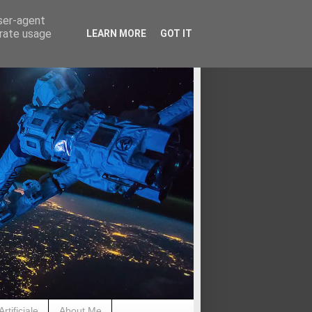
user-agent
erate usage
LEARN MORE
GOT IT
rtificiale
About Me