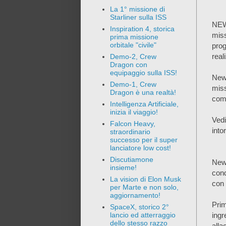
La 1° missione di
Starliner sulla ISS
NEW
Inspiration 4, storica
mis
prima missione
orbitale "civile"
pro
real
Demo-2, Crew
Dragon con
equipaggio sulla ISS!
New
Demo-1, Crew
miss
Dragon è una realtà!
comp
Intelligenza Artificiale,
inizia il viaggio!
Vedi
Falcon Heavy,
into
straordinario
successo per il super
lanciatore low cost!
Discutiamone
New 
insieme!
cond
La vision di Elon Musk
con 
per Marte e non solo,
aggiornamento!
Prim
SpaceX, storico 2°
ing
lancio ed atterraggio
dello stesso razzo
alla