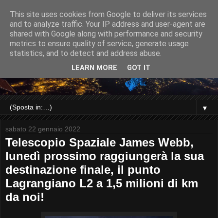
This site uses cookies from Google to deliver its services
and to analyze traffic. Your IP address and user-agent are
shared with Google along with performance and security
metrics to ensure quality of service, generate usage
statistics, and to detect and address abuse.
LEARN MORE
GOT IT
▼
sabato 22 gennaio 2022
Telescopio Spaziale James Webb,
lunedì prossimo raggiungerà la sua
destinazione finale, il punto
Lagrangiano L2 a 1,5 milioni di km
da noi!