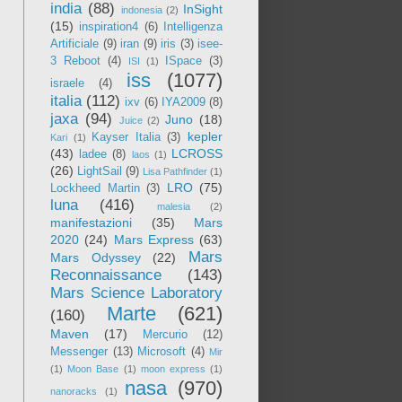
india
(88)
InSight
indonesia
(2)
(15)
inspiration4
(6)
Intelligenza
Artificiale
(9)
iran
(9)
iris
(3)
isee-
3 Reboot
(4)
ISpace
(3)
ISI
(1)
iss
(1077)
israele
(4)
italia
(112)
ixv
(6)
IYA2009
(8)
jaxa
(94)
Juno
(18)
Juice
(2)
kepler
Kayser Italia
(3)
Kari
(1)
(43)
LCROSS
ladee
(8)
laos
(1)
(26)
LightSail
(9)
Lisa Pathfinder
(1)
LRO
(75)
Lockheed Martin
(3)
luna
(416)
malesia
(2)
manifestazioni
(35)
Mars
2020
(24)
Mars Express
(63)
Mars
Mars Odyssey
(22)
Reconnaissance
(143)
Mars Science Laboratory
Marte
(621)
(160)
Maven
(17)
Mercurio
(12)
Messenger
(13)
Microsoft
(4)
Mir
(1)
Moon Base
(1)
moon express
(1)
nasa
(970)
nanoracks
(1)