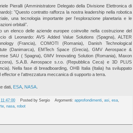
iele Pieralli (Amministratore Delegato della Divisione Elettronica di
ardo): "Questo contratto rafforza la nostra leadership nella robotica
iale, una tecnologia importante per l'esplorazione planetaria e le
azioni orbitali".
 un elenco delle aziende europee coinvolte nella costruzione del
ccio di Leonardo: AVS Added Value Solutions (Spagna), ALTER
hnology (Francia), COMOTI (Romania), Danish Technological
titute (Danimarca), EMTech Space (Grecia), GMV Aerospace &
ense SAU ( Spagna), GMV Innovating Solution (Romania), Maxon
izzera), S.A.B. Aerospace s.r.o. (Repubblica Ceca) e 3D PLUS
ncia). Nella fase di breadboarding, OHB Italia (Italia) ha sviluppato
d effector e l'attrezzatura meccanica di supporto a terra.
e dati,
ESA
,
NASA
.
e
11:47:00
Posted by
Sergio
Argomenti:
approfondimenti
,
asi
,
esa
,
te
,
nasa
,
robot