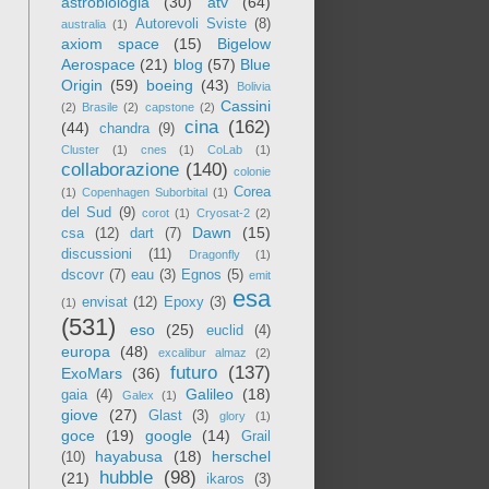
astrobiologia
(30)
atv
(64)
Autorevoli Sviste
(8)
australia
(1)
axiom space
(15)
Bigelow
Aerospace
(21)
blog
(57)
Blue
Origin
(59)
boeing
(43)
Bolivia
Cassini
(2)
Brasile
(2)
capstone
(2)
cina
(162)
(44)
chandra
(9)
Cluster
(1)
cnes
(1)
CoLab
(1)
collaborazione
(140)
colonie
Corea
(1)
Copenhagen Suborbital
(1)
del Sud
(9)
corot
(1)
Cryosat-2
(2)
Dawn
(15)
csa
(12)
dart
(7)
discussioni
(11)
Dragonfly
(1)
dscovr
(7)
eau
(3)
Egnos
(5)
emit
esa
envisat
(12)
Epoxy
(3)
(1)
(531)
eso
(25)
euclid
(4)
europa
(48)
excalibur almaz
(2)
futuro
(137)
ExoMars
(36)
Galileo
(18)
gaia
(4)
Galex
(1)
giove
(27)
Glast
(3)
glory
(1)
goce
(19)
google
(14)
Grail
hayabusa
(18)
herschel
(10)
hubble
(98)
(21)
ikaros
(3)