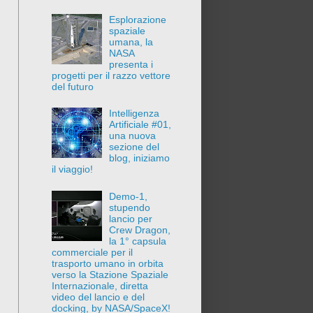
Esplorazione
spaziale
umana, la
NASA
presenta i
progetti per il razzo vettore
del futuro
Intelligenza
Artificiale #01,
una nuova
sezione del
blog, iniziamo
il viaggio!
Demo-1,
stupendo
lancio per
Crew Dragon,
la 1° capsula
commerciale per il
trasporto umano in orbita
verso la Stazione Spaziale
Internazionale, diretta
video del lancio e del
docking, by NASA/SpaceX!