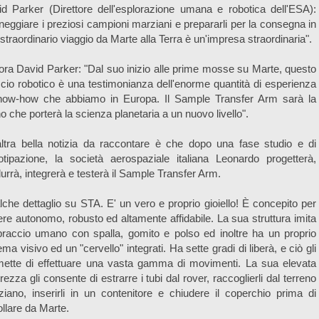
d Parker (Direttore dell'esplorazione umana e robotica dell'ESA):
eggiare i preziosi campioni marziani e prepararli per la consegna in
straordinario viaggio da Marte alla Terra è un'impresa straordinaria".
ra David Parker: "Dal suo inizio alle prime mosse su Marte, questo
cio robotico è una testimonianza dell'enorme quantità di esperienza
now-how che abbiamo in Europa. Il Sample Transfer Arm sarà la
 che porterà la scienza planetaria a un nuovo livello".
ltra bella notizia da raccontare è che dopo una fase studio e di
otipazione, la società aerospaziale italiana Leonardo progetterà,
urrà, integrerà e testerà il Sample Transfer Arm.
che dettaglio su STA. E' un vero e proprio gioiello! È concepito per
re autonomo, robusto ed altamente affidabile. La sua struttura imita
raccio umano con spalla, gomito e polso ed inoltre ha un proprio
ema visivo ed un "cervello" integrati. Ha sette gradi di liberà, e ciò gli
mette di effettuare una vasta gamma di movimenti. La sua elevata
rezza gli consente di estrarre i tubi dal rover, raccoglierli dal terreno
iano, inserirli in un contenitore e chiudere il coperchio prima di
llare da Marte.