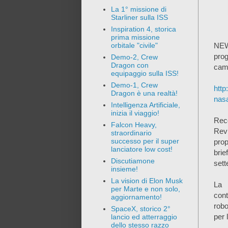
La 1° missione di
Starliner sulla ISS
Inspiration 4, storica
prima missione
NEW
orbitale "civile"
pro
Demo-2, Crew
Dragon con
camp
equipaggio sulla ISS!
Demo-1, Crew
http
Dragon è una realtà!
nas
Intelligenza Artificiale,
inizia il viaggio!
Rec
Falcon Heavy,
Rev
straordinario
successo per il super
prop
lanciatore low cost!
brie
Discutiamone
set
insieme!
La vision di Elon Musk
La 
per Marte e non solo,
cont
aggiornamento!
robo
SpaceX, storico 2°
per 
lancio ed atterraggio
dello stesso razzo