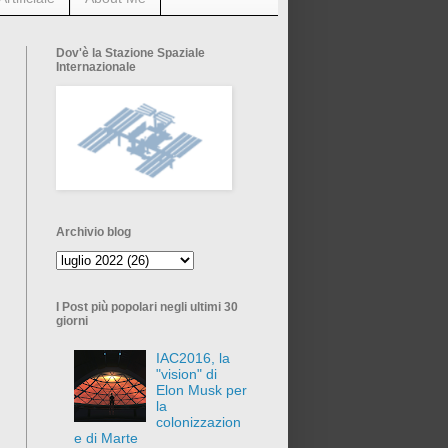
Dov'è la Stazione Spaziale
Internazionale
Archivio blog
I Post più popolari negli ultimi 30
giorni
IAC2016, la
"vision" di
Elon Musk per
la
colonizzazion
e di Marte