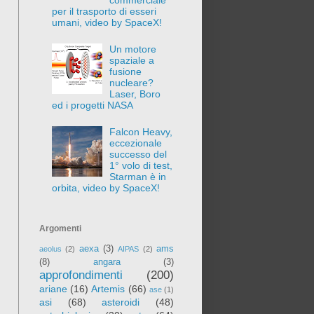
per il trasporto di esseri
umani, video by SpaceX!
Un motore
spaziale a
fusione
nucleare?
Laser, Boro
ed i progetti NASA
Falcon Heavy,
eccezionale
successo del
1° volo di test,
Starman è in
orbita, video by SpaceX!
Argomenti
aexa
(3)
ams
aeolus
(2)
AIPAS
(2)
(8)
angara
(3)
approfondimenti
(200)
ariane
(16)
Artemis
(66)
ase
(1)
asi
(68)
asteroidi
(48)