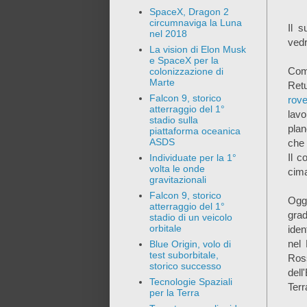
SpaceX, Dragon 2
circumnaviga la Luna
Il 
nel 2018
vedr
La vision di Elon Musk
e SpaceX per la
Com
colonizzazione di
Marte
Retu
Falcon 9, storico
rov
atterraggio del 1°
lavo
stadio sulla
plan
piattaforma oceanica
ASDS
che 
Il c
Individuate per la 1°
volta le onde
cima
gravitazionali
Falcon 9, storico
Oggi
atterraggio del 1°
gra
stadio di un veicolo
orbitale
iden
nel 
Blue Origin, volo di
test suborbitale,
Ross
storico successo
dell
Tecnologie Spaziali
Terr
per la Terra