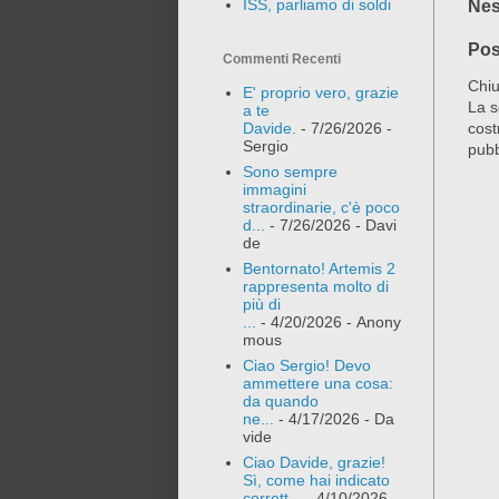
ISS, parliamo di soldi
Nes
Pos
Commenti Recenti
Chiu
E' proprio vero, grazie
La s
a te
cost
Davide.
- 7/26/2026
-
Sergio
pubb
Sono sempre
immagini
straordinarie, c'è poco
d...
- 7/26/2026
- Davi
de
Bentornato! Artemis 2
rappresenta molto di
più di
...
- 4/20/2026
- Anony
mous
Ciao Sergio! Devo
ammettere una cosa:
da quando
ne...
- 4/17/2026
- Da
vide
Ciao Davide, grazie!
Sì, come hai indicato
corrett...
- 4/10/2026
-