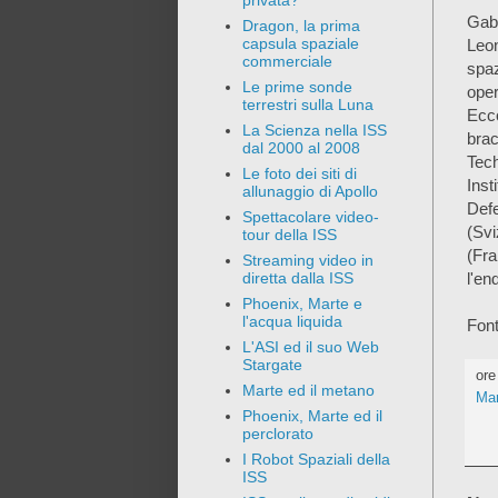
privata?
Gabr
Dragon, la prima
capsula spaziale
Leon
commerciale
spaz
Le prime sonde
oper
terrestri sulla Luna
Ecco
La Scienza nella ISS
bra
dal 2000 al 2008
Tec
Le foto dei siti di
Ins
allunaggio di Apollo
Def
Spettacolare video-
(Sv
tour della ISS
(Fra
Streaming video in
l'en
diretta dalla ISS
Phoenix, Marte e
l'acqua liquida
Font
L'ASI ed il suo Web
Stargate
or
Marte ed il metano
Mar
Phoenix, Marte ed il
perclorato
I Robot Spaziali della
ISS