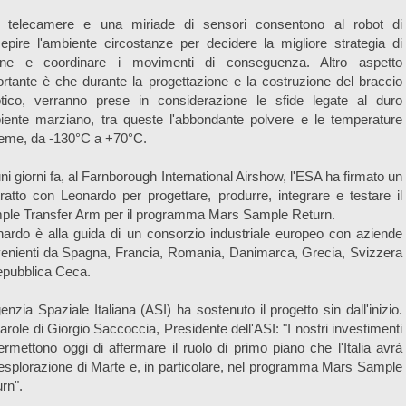
 telecamere e una miriade di sensori consentono al robot di
epire l'ambiente circostanze per decidere la migliore strategia di
one e coordinare i movimenti di conseguenza. Altro aspetto
rtante è che durante la progettazione e la costruzione del braccio
otico, verranno prese in considerazione le sfide legate al duro
iente marziano, tra queste l'abbondante polvere e le temperature
reme, da -130°C a +70°C.
ni giorni fa, al Farnborough International Airshow, l'ESA ha firmato un
ratto con Leonardo per progettare, produrre, integrare e testare il
ple Transfer Arm per il programma Mars Sample Return.
ardo è alla guida di un consorzio industriale europeo con aziende
enienti da Spagna, Francia, Romania, Danimarca, Grecia, Svizzera
epubblica Ceca.
enzia Spaziale Italiana (ASI) ha sostenuto il progetto sin dall'inizio.
arole di Giorgio Saccoccia, Presidente dell'ASI: "I nostri investimenti
ermettono oggi di affermare il ruolo di primo piano che l'Italia avrà
'esplorazione di Marte e, in particolare, nel programma Mars Sample
rn".