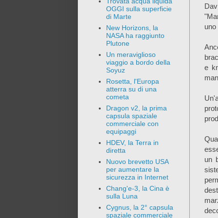
Trovata acqua liquida
Davi
OGGI sulla superficie
"Man
di Marte
uno 
New Horizons, la
NASA ha raggiunto
Plutone
Anco
Un meraviglioso
brac
viaggio a bordo della
e k
Soyuz
mano
Rosetta, l'Europa
atterra su di una
cometa
Un'a
prot
Dragon v2, la prima
capsula spaziale
prod
commerciale con
equipaggi
Qual
HDEV, la Terra in
esse
diretta
un b
Nuovo brevetto USA
sist
per aumentare la
sicurezza in Internet
per
Chang'e-3, la Cina è
dest
sulla Luna
marz
Cygnus, la 2° capsula
deco
spaziale commerciale