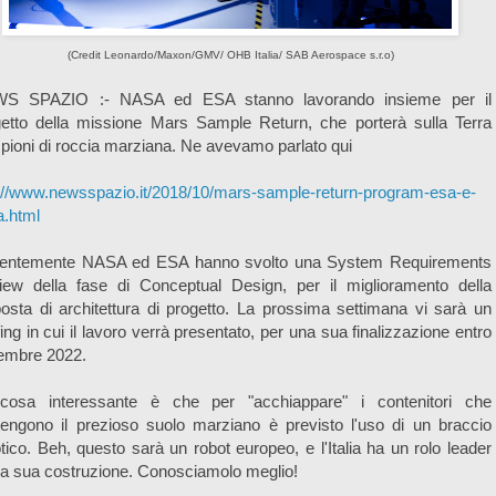
(Credit Leonardo/Maxon/GMV/ OHB Italia/ SAB Aerospace s.r.o)
S SPAZIO :- NASA ed ESA stanno lavorando insieme per il
getto della missione Mars Sample Return, che porterà sulla Terra
ioni di roccia marziana. Ne avevamo parlato qui
://www.newsspazio.it/2018/10/mars-sample-return-program-esa-e-
a.html
entemente NASA ed ESA hanno svolto una System Requirements
iew della fase di Conceptual Design, per il miglioramento della
osta di architettura di progetto. La prossima settimana vi sarà un
fing in cui il lavoro verrà presentato, per una sua finalizzazione entro
tembre 2022.
cosa interessante è che per "acchiappare" i contenitori che
engono il prezioso suolo marziano è previsto l'uso di un braccio
tico. Beh, questo sarà un robot europeo, e l'Italia ha un rolo leader
la sua costruzione. Conosciamolo meglio!