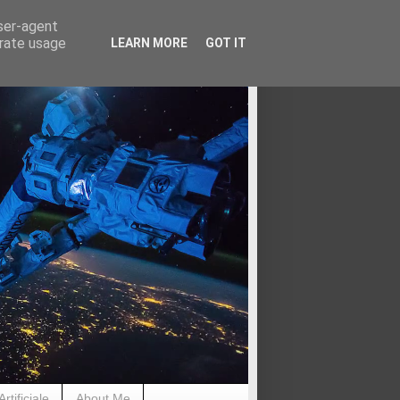
user-agent
erate usage
LEARN MORE
GOT IT
rtificiale
About Me