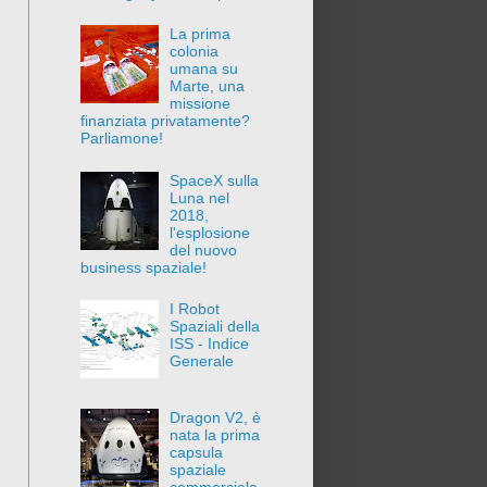
La prima
colonia
umana su
Marte, una
missione
finanziata privatamente?
Parliamone!
SpaceX sulla
Luna nel
2018,
l'esplosione
del nuovo
business spaziale!
I Robot
Spaziali della
ISS - Indice
Generale
Dragon V2, è
nata la prima
capsula
spaziale
commerciale