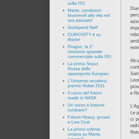
sulla ISS
Due
Marte, condizioni
perc
favorevoli alla vita nel
suo passato!
azi
Godspeed Neil!
impo
rob
CURIOSITY è su
Marte!
amb
Dragon, la 1°
est
missione spaziale
commerciale sulla ISS
Alcu
La prima Soyuz
cont
Russa dallo
Sam
spazioporto Europeo
Leon
L'Universo accelera,
premio Nobel 2011
prov
e R
Il razzo del futuro
made in NASA
Un razzo a fusione
L'Ag
nucleare?
Le p
Falcon Heavy, grosso
ci p
e Low Cost
nell
La prima colonia
Retu
umana su Marte,