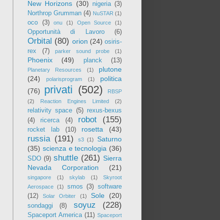
New Horizons
(30)
nigeria
(3)
Northrop Grumman
(4)
NuSTAR
(1)
oco
(3)
onu
(1)
Open Source
(1)
Opportunità di Lavoro
(6)
Orbital
(80)
orion
(24)
osiris-
rex
(7)
parker sound probe
(1)
Phoenix
(49)
planck
(13)
plutone
Planetary Resources
(1)
(24)
politica
polarisprogram
(1)
privati
(502)
(76)
RBSP
(2)
Reaction Engines Limited
(2)
relativity space
(5)
rexus-bexus
robot
(155)
(4)
ricerca
(4)
rosetta
(43)
rocket lab
(10)
russia
(191)
Saturno
s3
(1)
(35)
scienza e tecnologia
(36)
shuttle
(261)
Sierra
SDO
(9)
Nevada Corporation
(21)
singapore
(1)
skylab
(1)
Skyroot
smos
(3)
software
Aerospace
(1)
Sole
(20)
(12)
Solar Orbiter
(1)
soyuz
(228)
sondaggi
(8)
Spaceport America
(11)
Spaceport