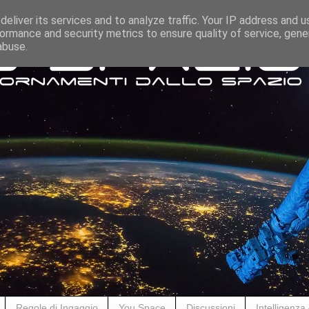
eliver its services and to analyze traffic. Your IP address and 
ormance and security metrics to ensure quality of service, gen
abuse.
Regole di Ingaggio
You Space
Discussioni
Intelligenza A