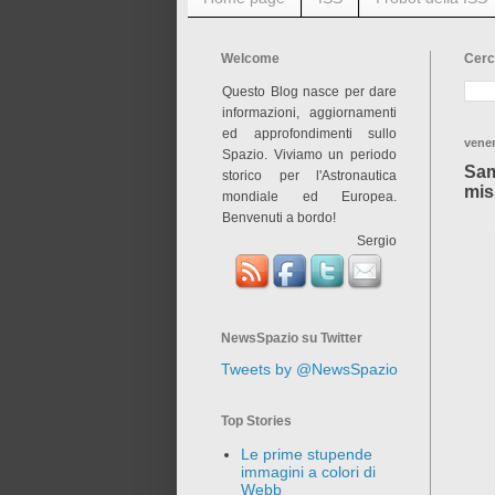
Welcome
Cerc
Questo Blog nasce per dare
informazioni, aggiornamenti
ed approfondimenti sullo
vener
Spazio. Viviamo un periodo
Sam
storico per l'Astronautica
mis
mondiale ed Europea.
Benvenuti a bordo!
Sergio
NewsSpazio su Twitter
Tweets by @NewsSpazio
Top Stories
Le prime stupende
immagini a colori di
Webb