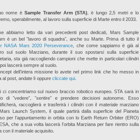
suo nome è
Sample Transfer Arm (STA)
, è lungo 2,5 metri e lo
emo, sperabilmente, al lavoro sulla superficie di Marte entro il 2033.
e abbiamo letto da vari precedenti post dedicati, Mars Sample
rn è un bel "lavoro di squadra", anche su Marte. Prima di tutto il
er NASA Mars 2020 Perseverance
, che come sappiamo è già al
ro sul suolo Marziano, durante il suo spostarsi sulla superficie
etaria, sta già raccogliendo campioni che mette in particolari cilindri
poi lascerà sempre al suolo.
oncept dell'intera missione lo avete nel primo link che ho messo in
 al post, andate lì oppure
cliccate qui
.
 ci concentriamo sul nuovo braccio robotico europeo. STA sarà in
do di "vedere", "sentire" e prendere decisioni autonome. Esso
tificherà, raccoglierà e trasferirà i cilindri con il materiale marziano
Mars Launch System, il quale partirà dalla superficie del Pianeta
o per l'appuntamento in orbita con lo Earth Return Orbiter (ERO)
'ESA, che a sua volta lascerà l'orbita Marziana per fare rientro sulla
a con il materiale acquisito.