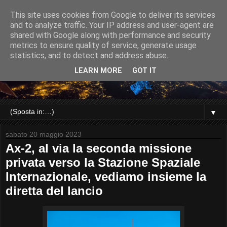
This site uses cookies from Google to deliver its services
and to analyze traffic. Your IP address and user-agent are
shared with Google along with performance and security
metrics to ensure quality of service, generate usage
statistics, and to detect and address abuse.
LEARN MORE
GOT IT
▼
sabato 20 maggio 2023
Ax-2, al via la seconda missione
privata verso la Stazione Spaziale
Internazionale, vediamo insieme la
diretta del lancio