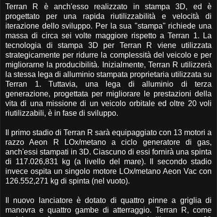
Terran R è anch'esso realizzato in stampa 3D, ed è
progettato per una rapida riutilizzabilità e velocità di
iterazione dello sviluppo. Per la sua "stampa" richiede una
massa di circa sei volte maggiore rispetto a Terran 1. La
tecnologia di stampa 3D per Terran R viene utilizzata
strategicamente per ridurre la complessità del veicolo e per
migliorarne la producibilità. Inizialmente, Terran R utilizzerà
la stessa lega di alluminio stampata proprietaria utilizzata su
Terran 1. Tuttavia, una lega di alluminio di terza
generazione, progettata per migliorare le prestazioni della
vita di una missione di un veicolo orbitale ed oltre 20 voli
riutilizzabili, è in fase di sviluppo.
Il primo stadio di Terran R sarà equipaggiato con 13 motori a
razzo Aeon R LOx/metano a ciclo generatore di gas,
anch'essi stampati in 3D. Ciascuno di essi fornirà una spinta
di 117.026,831 kg (a livello del mare). Il secondo stadio
invece ospita un singolo motore LOx/metano Aeon Vac con
126.552,271 kg di spinta (nel vuoto).
Il nuovo lanciatore è dotato di quattro pinne a griglia di
manovra e quattro gambe di atterraggio. Terran R, come