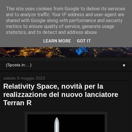
This site uses cookies from Google to deliver its services
and to analyze traffic. Your IP address and user-agent are
shared with Google along with performance and security
metrics to ensure quality of service, generate usage
statistics, and to detect and address abuse.
LEARN MORE
GOT IT
▼
sabato 6 maggio 2023
Relativity Space, novità per la
realizzazione del nuovo lanciatore
Terran R