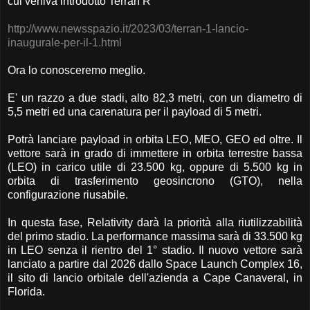
cui veniva introdotto Terran R
http://www.newsspazio.it/2023/03/terran-1-lancio-
inaugurale-per-il-1.html
Ora lo conosceremo meglio.
E' un razzo a due stadi, alto 82,3 metri, con un diametro di
5,5 metri ed una carenatura per il payload di 5 metri.
Potrà lanciare payload in orbita LEO, MEO, GEO ed oltre. Il
vettore sarà in grado di immettere in orbita terrestre bassa
(LEO) in carico utile di 23.500 kg, oppure di 5.500 kg in
orbita di trasferimento geosincrono (GTO), nella
configurazione riusabile.
In questa fase, Relativity darà la priorità alla riutilizzabilità
del primo stadio. La performance massima sarà di 33.500 kg
in LEO senza il rientro del 1° stadio. Il nuovo vettore sarà
lanciato a partire dal 2026 dallo Space Launch Complex 16,
il sito di lancio orbitale dell'azienda a Cape Canaveral, in
Florida.