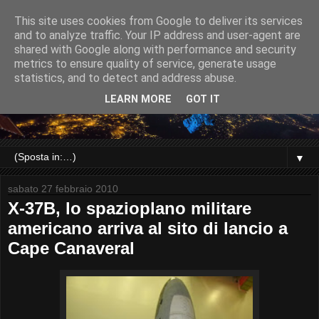
This site uses cookies from Google to deliver its services
and to analyze traffic. Your IP address and user-agent are
shared with Google along with performance and security
metrics to ensure quality of service, generate usage
statistics, and to detect and address abuse.
LEARN MORE
GOT IT
▼
sabato 27 febbraio 2010
X-37B, lo spazioplano militare
americano arriva al sito di lancio a
Cape Canaveral