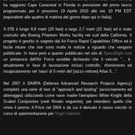
ha raggiunto Cape Canaveral in Florida in previsione del primo lancio
programmato per il prossimo 19 Aprile 2010 alle ore 10 PM EDT
(equivalenti alle quattro di mattina del giorno dopo qui in Italia).
X-37B è lungo 8,8 metri (29 feet) e largo 2,7 metri (15 feet) ed è stato
costruito alla Boeing Phantom Works facility nel sud della California. Il
progetto è gestito in segreto dal Air Force Rapid Capabilities Office ed è
facile intuire che non sono molte le notizie a riguardo che vengono
pubblicate. In base però a quanto pubblicato nel sito di
Spaceflight now
un portavoce dell'Air Force avrebbe dichiarato che il veicolo "... è
attualmente in fase di lavorazione inclusi controllo, rifornimento ed
incapsulamento nel 'naso' di 5 metri del [razzo vettore] Atlas 5...".
Nel 2007 il DARPA (Defense Advanced Research Projects Agency)
completò una serie di test di "approach and landing" (avvicinamento ed
atterraggio) utilizzando come nave madre l'aeroplano White Knight della
Scaled Composites (vedi filmato seguente), per intenderci quello che
vinse il premio X-Prize nel 2004 e da cui è derivato il nuovo veicolo in
corso di sperimentazione per
Virgin Galactic
.