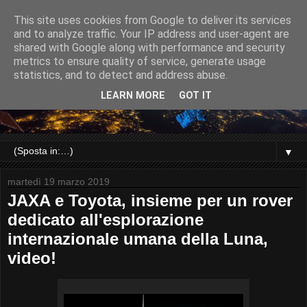
This site uses cookies from Google to deliver its services
and to analyze traffic. Your IP address and user-agent are
shared with Google along with performance and security
metrics to ensure quality of service, generate usage
statistics, and to detect and address abuse.
LEARN MORE
GOT IT
▼
martedì 19 marzo 2019
JAXA e Toyota, insieme per un rover
dedicato all'esplorazione
internazionale umana della Luna,
video!