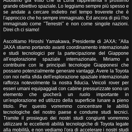
Abbiamo già visto che la Luna rappresenta il prossimo
grande obiettivo spaziale. Lo leggiamo sempre più spesso e
se andate a cercare indietro nel tempo troverete che è
l'approccio che ho sempre immaginato. Ed ancora di più l'ho
immaginato come "Terrestri" e non come singole nazioni.
Direi ch ci siamo!
Ascoltiamo Hiroshi Yamakawa, Presidente di JAXA: "Alla
JAXA stiamo portando avanti coordinamento internazionale
e studi tecnologici per la partecipazione del Giappone
all'esplorazione spaziale internazionale. Miriamo a
contribuire con le principali tecnologie Giapponesi che
possano potenzialmente generare vantaggi. Avere la Toyota
con noi nella sfida dell'esplorazione spaziale internazionale
rafforza notevolmente la nostra fiducia. Veicoli rover per
esseri umani equipaggiati con cabine pressurizzate sono un
elemento che giocherà un ruolo importante in
un'esplorazione ed utilizzo della superficie lunare a pieno
titolo. Per questo vorremmo concentrare le abilità
tecnologiche del nostro paese e condurre studi tecnici.
Tramite il prosieguo dei nostri studi congiunti vorremmo
utilizzare le eccellenti abilità tecnologiche di Toyota legate
alla mobilità, e non vediamo l'ora di accelerare i nostri studi