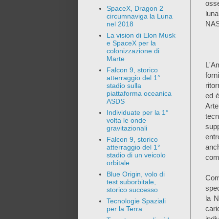
osse
SpaceX, Dragon 2
luna
circumnaviga la Luna
NASA
nel 2018
La vision di Elon Musk
e SpaceX per la
colonizzazione di
Marte
L'Am
Falcon 9, storico
forn
atterraggio del 1°
rito
stadio sulla
piattaforma oceanica
ed è
ASDS
Art
Individuate per la 1°
tec
volta le onde
sup
gravitazionali
entr
Falcon 9, storico
anc
atterraggio del 1°
stadio di un veicolo
comm
orbitale
Blue Origin, volo di
Com
test suborbitale,
spec
storico successo
la N
Tecnologie Spaziali
cari
per la Terra
indi