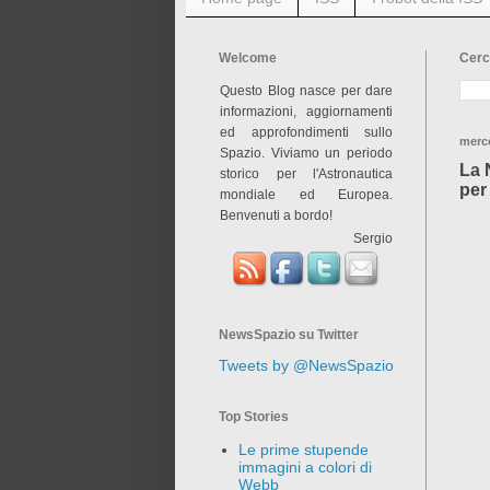
Welcome
Cerc
Questo Blog nasce per dare
informazioni, aggiornamenti
ed approfondimenti sullo
merc
Spazio. Viviamo un periodo
La 
storico per l'Astronautica
per 
mondiale ed Europea.
Benvenuti a bordo!
Sergio
NewsSpazio su Twitter
Tweets by @NewsSpazio
Top Stories
Le prime stupende
immagini a colori di
Webb