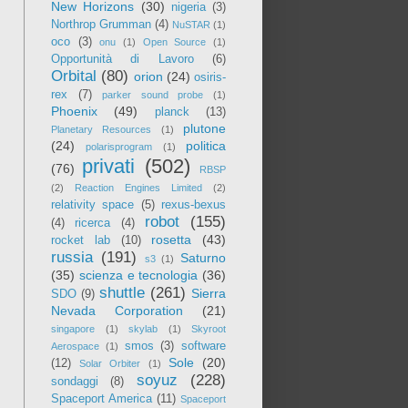
New Horizons
(30)
nigeria
(3)
Northrop Grumman
(4)
NuSTAR
(1)
oco
(3)
onu
(1)
Open Source
(1)
Opportunità di Lavoro
(6)
Orbital
(80)
orion
(24)
osiris-
rex
(7)
parker sound probe
(1)
Phoenix
(49)
planck
(13)
plutone
Planetary Resources
(1)
(24)
politica
polarisprogram
(1)
privati
(502)
(76)
RBSP
(2)
Reaction Engines Limited
(2)
relativity space
(5)
rexus-bexus
robot
(155)
(4)
ricerca
(4)
rosetta
(43)
rocket lab
(10)
russia
(191)
Saturno
s3
(1)
(35)
scienza e tecnologia
(36)
shuttle
(261)
Sierra
SDO
(9)
Nevada Corporation
(21)
singapore
(1)
skylab
(1)
Skyroot
smos
(3)
software
Aerospace
(1)
Sole
(20)
(12)
Solar Orbiter
(1)
soyuz
(228)
sondaggi
(8)
Spaceport America
(11)
Spaceport