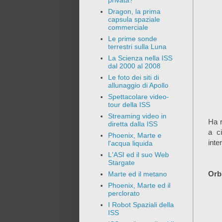
privata?
Dragon, la prima
capsula spaziale
commerciale
Le prime sonde
terrestri sulla Luna
La Scienza nella ISS
dal 2000 al 2008
Le foto dei siti di
allunaggio di Apollo
Spettacolare video-
tour della ISS
Streaming video in
Ha r
diretta dalla ISS
a c
Phoenix, Marte e
inte
l'acqua liquida
L'ASI ed il suo Web
Stargate
Orb
Marte ed il metano
Phoenix, Marte ed il
perclorato
I Robot Spaziali della
ISS