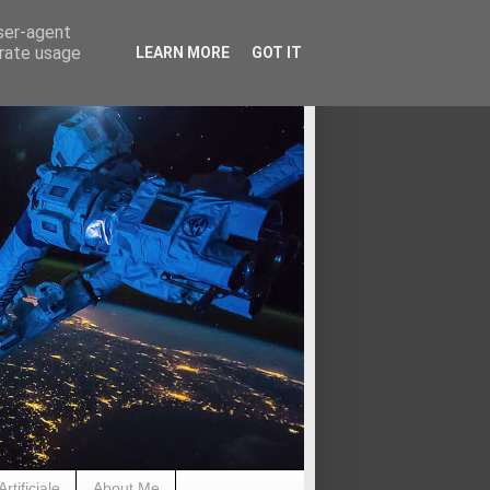
user-agent
erate usage
LEARN MORE
GOT IT
rtificiale
About Me