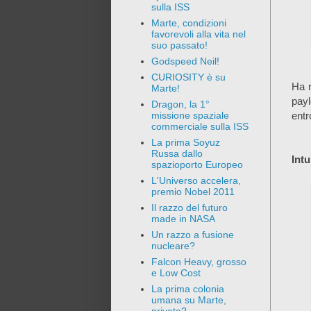
sulla ISS
Marte, condizioni
favorevoli alla vita nel
suo passato!
Godspeed Neil!
CURIOSITY è su
Ha r
Marte!
pay
Dragon, la 1°
entr
missione spaziale
commerciale sulla ISS
La prima Soyuz
Russa dallo
Int
spazioporto Europeo
L'Universo accelera,
premio Nobel 2011
Il razzo del futuro
made in NASA
Un razzo a fusione
nucleare?
Falcon Heavy, grosso
e Low Cost
La prima colonia
umana su Marte,