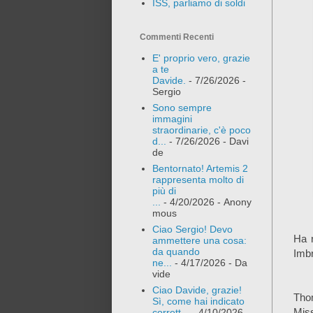
ISS, parliamo di soldi
Commenti Recenti
E' proprio vero, grazie
a te
Davide.
- 7/26/2026
-
Sergio
Sono sempre
immagini
straordinarie, c'è poco
d...
- 7/26/2026
- Davi
de
Bentornato! Artemis 2
rappresenta molto di
più di
...
- 4/20/2026
- Anony
mous
Ciao Sergio! Devo
Ha r
ammettere una cosa:
da quando
Imbr
ne...
- 4/17/2026
- Da
vide
Ciao Davide, grazie!
Tho
Sì, come hai indicato
Miss
corrett...
- 4/10/2026
-