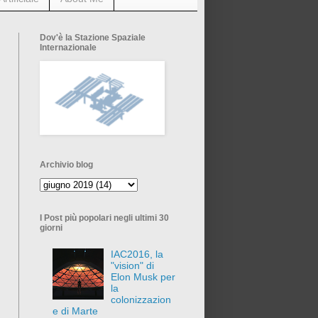
Dov'è la Stazione Spaziale
Internazionale
Archivio blog
I Post più popolari negli ultimi 30
giorni
IAC2016, la
"vision" di
Elon Musk per
la
colonizzazion
e di Marte