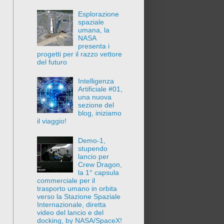
Esplorazione
spaziale
umana, la
NASA
presenta i
progetti per il razzo vettore
del futuro
Intelligenza
Artificiale #01,
una nuova
sezione del
blog, iniziamo
il viaggio!
Demo-1,
stupendo
lancio per
Crew Dragon,
la 1° capsula
commerciale per il
trasporto umano in orbita
verso la Stazione Spaziale
Internazionale, diretta
video del lancio e del
docking, by NASA/SpaceX!