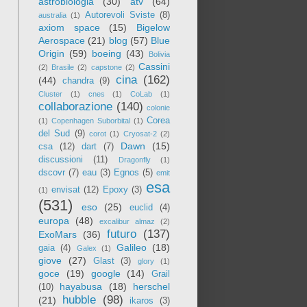
astrobiologia
(30)
atv
(64)
Autorevoli Sviste
(8)
australia
(1)
axiom space
(15)
Bigelow
Aerospace
(21)
blog
(57)
Blue
Origin
(59)
boeing
(43)
Bolivia
Cassini
(2)
Brasile
(2)
capstone
(2)
cina
(162)
(44)
chandra
(9)
Cluster
(1)
cnes
(1)
CoLab
(1)
collaborazione
(140)
colonie
Corea
(1)
Copenhagen Suborbital
(1)
del Sud
(9)
corot
(1)
Cryosat-2
(2)
Dawn
(15)
csa
(12)
dart
(7)
discussioni
(11)
Dragonfly
(1)
dscovr
(7)
eau
(3)
Egnos
(5)
emit
esa
envisat
(12)
Epoxy
(3)
(1)
(531)
eso
(25)
euclid
(4)
europa
(48)
excalibur almaz
(2)
futuro
(137)
ExoMars
(36)
Galileo
(18)
gaia
(4)
Galex
(1)
giove
(27)
Glast
(3)
glory
(1)
goce
(19)
google
(14)
Grail
hayabusa
(18)
herschel
(10)
hubble
(98)
(21)
ikaros
(3)