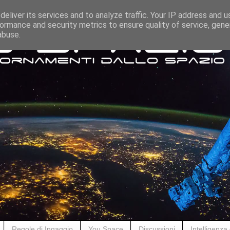
eliver its services and to analyze traffic. Your IP address and 
ormance and security metrics to ensure quality of service, gen
abuse.
Regole di Ingaggio
You Space
Discussioni
Intelligenza A