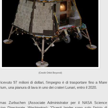
(Credit Orbit Beyond)
icevuto 97 milioni di dollari, l'impegno è di trasportare fino a Mare
ium, una pianura di lava in uno dei crateri Lunari, entro il 2020.
mas Zurbuchen (Associate Administrator per il NASA Science
ion Directorate, Washington): "Questi lander sono solo l'inizio di