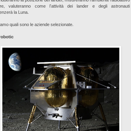
are, valuteranno come l'attività dei lander e degli astronauti
uenzerà la Luna.
amo quali sono le aziende selezionate.
robotic