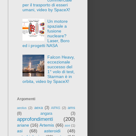
per il trasporto di esseri
umani, video by SpaceX!
Un motore
spaziale a
fusione
nucleare?
Laser, Boro
ed i progetti NASA
Falcon Heavy,
eccezionale
successo del
1° volo di test,
Starman è in
orbita, video by SpaceX!
Argomenti
aexa
(3)
ams
aeolus
(2)
AIPAS
(2)
(8)
angara
(3)
approfondimenti
(200)
ariane
(16)
Artemis
(66)
ase
(1)
asi
(68)
asteroidi
(48)