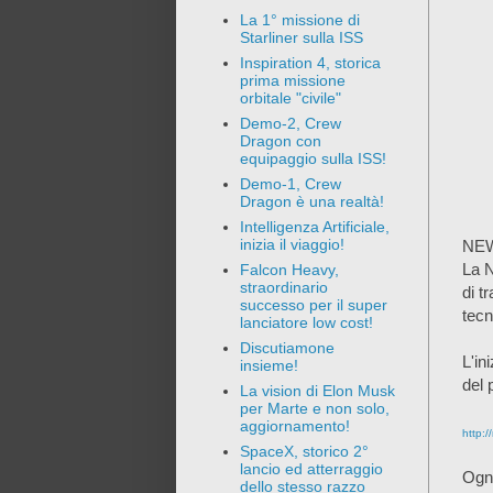
La 1° missione di
Starliner sulla ISS
Inspiration 4, storica
prima missione
orbitale "civile"
Demo-2, Crew
Dragon con
equipaggio sulla ISS!
Demo-1, Crew
Dragon è una realtà!
Intelligenza Artificiale,
inizia il viaggio!
NEWS
La N
Falcon Heavy,
straordinario
di t
successo per il super
tecn
lanciatore low cost!
Discutiamone
L'in
insieme!
del
La vision di Elon Musk
per Marte e non solo,
aggiornamento!
http:
SpaceX, storico 2°
lancio ed atterraggio
Ogn
dello stesso razzo