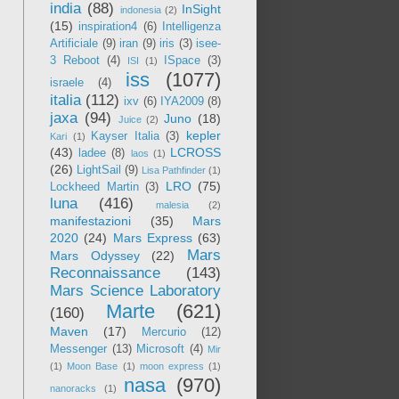
india
(88)
InSight
indonesia
(2)
(15)
inspiration4
(6)
Intelligenza
Artificiale
(9)
iran
(9)
iris
(3)
isee-
3 Reboot
(4)
ISpace
(3)
ISI
(1)
iss
(1077)
israele
(4)
italia
(112)
ixv
(6)
IYA2009
(8)
jaxa
(94)
Juno
(18)
Juice
(2)
kepler
Kayser Italia
(3)
Kari
(1)
(43)
LCROSS
ladee
(8)
laos
(1)
(26)
LightSail
(9)
Lisa Pathfinder
(1)
LRO
(75)
Lockheed Martin
(3)
luna
(416)
malesia
(2)
manifestazioni
(35)
Mars
2020
(24)
Mars Express
(63)
Mars
Mars Odyssey
(22)
Reconnaissance
(143)
Mars Science Laboratory
Marte
(621)
(160)
Maven
(17)
Mercurio
(12)
Messenger
(13)
Microsoft
(4)
Mir
(1)
Moon Base
(1)
moon express
(1)
nasa
(970)
nanoracks
(1)