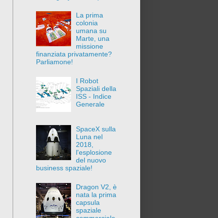
La prima
colonia
umana su
Marte, una
missione
finanziata privatamente?
Parliamone!
I Robot
Spaziali della
ISS - Indice
Generale
SpaceX sulla
Luna nel
2018,
l'esplosione
del nuovo
business spaziale!
Dragon V2, è
nata la prima
capsula
spaziale
commerciale