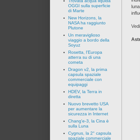
Trovata acqua liquida
OGGI sulla superficie
lun
di Marte
infl
New Horizons, la
NASA ha raggiunto
Vedi
Plutone
Un meraviglioso
Ast
viaggio a bordo della
Soyuz
Rosetta, l'Europa
atterra su di una
cometa
Dragon v2, la prima
capsula spaziale
commerciale con
equipaggi
HDEV, la Terra in
diretta
Nuovo brevetto USA
per aumentare la
sicurezza in Internet
Chang'e-3, la Cina è
sulla Luna
Cygnus, la 2° capsula
spaziale commerciale