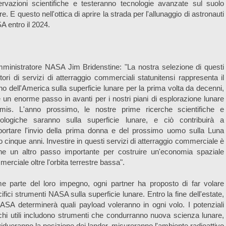
rvazioni scientifiche e testeranno tecnologie avanzate sul suolo
re. E questo nell'ottica di aprire la strada per l'allunaggio di astronauti
 entro il 2024.
ministratore NASA Jim Bridenstine: "La nostra selezione di questi
itori di servizi di atterraggio commerciali statunitensi rappresenta il
rno dell'America sulla superficie lunare per la prima volta da decenni,
 un enorme passo in avanti per i nostri piani di esplorazione lunare
emis. L'anno prossimo, le nostre prime ricerche scientifiche e
nologiche saranno sulla superficie lunare, e ciò contribuirà a
portare l'invio della prima donna e del prossimo uomo sulla Luna
o cinque anni. Investire in questi servizi di atterraggio commerciale è
he un altro passo importante per costruire un'economia spaziale
erciale oltre l'orbita terrestre bassa".
e parte del loro impegno, ogni partner ha proposto di far volare
ifici strumenti NASA sulla superficie lunare. Entro la fine dell'estate,
ASA determinerà quali payload voleranno in ogni volo. I potenziali
chi utili includono strumenti che condurranno nuova scienza lunare,
vidueranno la posizione dei lander, misureranno l'ambiente radioattivo