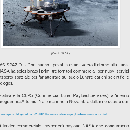
(Credit NASA)
 SPAZIO :- Continuano i passi in avanti verso il ritorno alla Luna.
ASA ha selezionato i primi tre fornitori commerciali per nuovi servizi
rasporto spaziale per far atterrare sul suolo Lunare carichi scientifici e
ologici.
iziativa è la CLPS (Commercial Lunar Payload Services), all'interno
 programma Artemis. Ne parlammo a Novembre dell'anno scorso qui
//newsspazio.blogspot.com/2018/11/commercial-lunar-payload-services-nuovi.html
i lander commerciale trasporterà payload NASA che condurranno