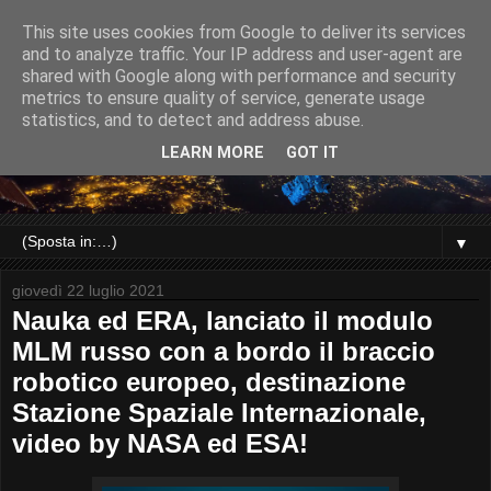
This site uses cookies from Google to deliver its services
and to analyze traffic. Your IP address and user-agent are
shared with Google along with performance and security
metrics to ensure quality of service, generate usage
statistics, and to detect and address abuse.
LEARN MORE
GOT IT
▼
giovedì 22 luglio 2021
Nauka ed ERA, lanciato il modulo
MLM russo con a bordo il braccio
robotico europeo, destinazione
Stazione Spaziale Internazionale,
video by NASA ed ESA!