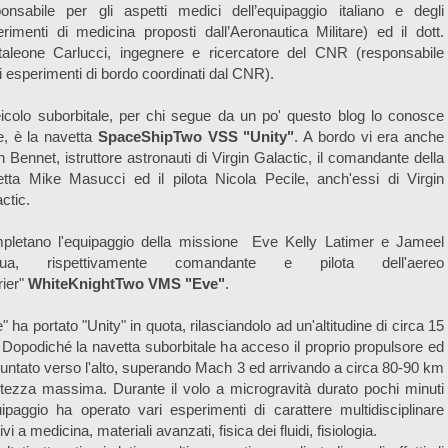
onsabile per gli aspetti medici dell’equipaggio italiano e degli
rimenti di medicina proposti dall’Aeronautica Militare) ed il dott.
taleone Carlucci, ingegnere e ricercatore del CNR (responsabile
i esperimenti di bordo coordinati dal CNR).
eicolo suborbitale, per chi segue da un po' questo blog lo conosce
, è la navetta
SpaceShipTwo VSS "Unity"
. A bordo vi era anche
n Bennet, istruttore astronauti di Virgin Galactic, il comandante della
tta Mike Masucci ed il pilota Nicola Pecile, anch'essi di Virgin
ctic.
pletano l'equipaggio della missione Eve Kelly Latimer e Jameel
jua, rispettivamente comandante e pilota dell'aereo
rier"
WhiteKnightTwo VMS "Eve"
.
" ha portato "Unity" in quota, rilasciandolo ad un'altitudine di circa 15
Dopodiché la navetta suborbitale ha acceso il proprio propulsore ed
untato verso l'alto, superando Mach 3 ed arrivando a circa 80-90 km
ltezza massima. Durante il volo a microgravità durato pochi minuti
uipaggio ha operato vari esperimenti di carattere multidisciplinare
tivi a medicina, materiali avanzati, fisica dei fluidi, fisiologia.