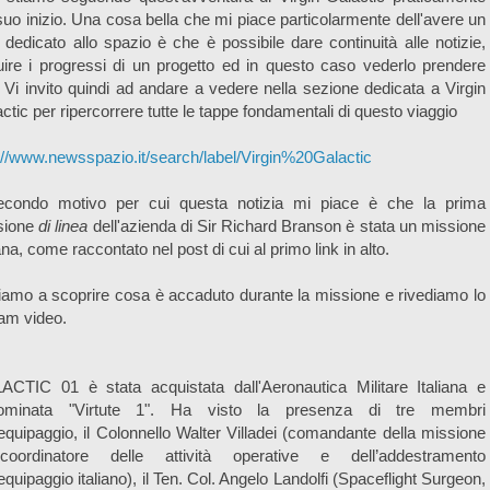
suo inizio. Una cosa bella che mi piace particolarmente dell'avere un
 dedicato allo spazio è che è possibile dare continuità alle notizie,
ire i progressi di un progetto ed in questo caso vederlo prendere
. Vi invito quindi ad andare a vedere nella sezione dedicata a Virgin
ctic per ripercorrere tutte le tappe fondamentali di questo viaggio
://www.newsspazio.it/search/label/Virgin%20Galactic
secondo motivo per cui questa notizia mi piace è che la prima
sione
di linea
dell'azienda di Sir Richard Branson è stata un missione
iana, come raccontato nel post di cui al primo link in alto.
amo a scoprire cosa è accaduto durante la missione e rivediamo lo
am video.
ACTIC 01 è stata acquistata dall'Aeronautica Militare Italiana e
ominata "Virtute 1". Ha visto la presenza di tre membri
'equipaggio, il Colonnello Walter Villadei (comandante della missione
oordinatore delle attività operative e dell’addestramento
’equipaggio italiano), il Ten. Col. Angelo Landolfi (Spaceflight Surgeon,