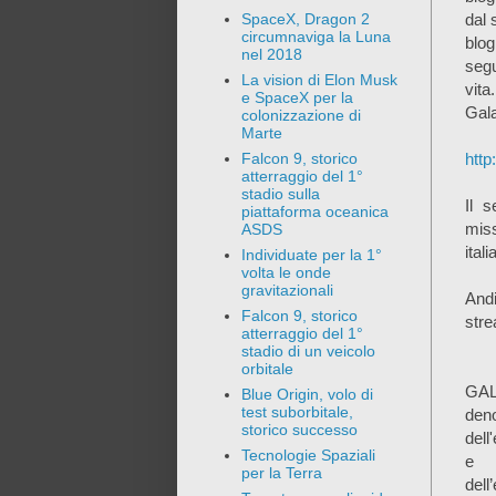
dal 
SpaceX, Dragon 2
circumnaviga la Luna
blog
nel 2018
segu
La vision di Elon Musk
vita
e SpaceX per la
Gala
colonizzazione di
Marte
http
Falcon 9, storico
atterraggio del 1°
stadio sulla
Il 
piattaforma oceanica
mis
ASDS
ital
Individuate per la 1°
volta le onde
gravitazionali
Andi
Falcon 9, storico
stre
atterraggio del 1°
stadio di un veicolo
orbitale
GAL
Blue Origin, volo di
test suborbitale,
den
storico successo
dell
Tecnologie Spaziali
e c
per la Terra
dell