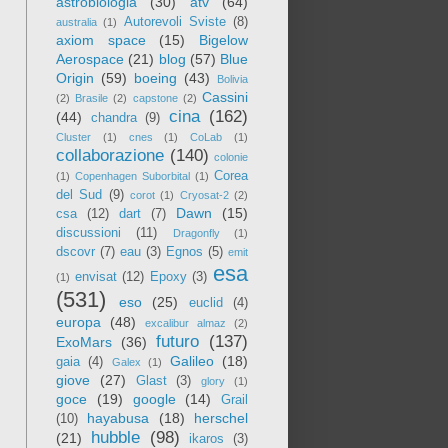
astrobiologia
(30)
atv
(64)
Autorevoli Sviste
(8)
australia
(1)
axiom space
(15)
Bigelow
Aerospace
(21)
blog
(57)
Blue
Origin
(59)
boeing
(43)
Bolivia
Cassini
(2)
Brasile
(2)
capstone
(2)
cina
(162)
(44)
chandra
(9)
Cluster
(1)
cnes
(1)
CoLab
(1)
collaborazione
(140)
colonie
Corea
(1)
Copenhagen Suborbital
(1)
del Sud
(9)
corot
(1)
Cryosat-2
(2)
Dawn
(15)
csa
(12)
dart
(7)
discussioni
(11)
Dragonfly
(1)
dscovr
(7)
eau
(3)
Egnos
(5)
emit
esa
envisat
(12)
Epoxy
(3)
(1)
(531)
eso
(25)
euclid
(4)
europa
(48)
excalibur almaz
(2)
futuro
(137)
ExoMars
(36)
Galileo
(18)
gaia
(4)
Galex
(1)
giove
(27)
Glast
(3)
glory
(1)
goce
(19)
google
(14)
Grail
hayabusa
(18)
herschel
(10)
hubble
(98)
(21)
ikaros
(3)