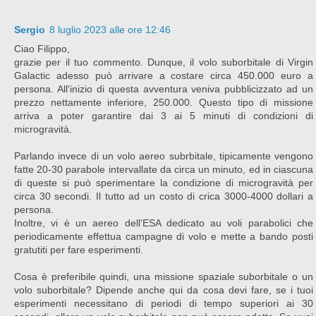
Sergio
8 luglio 2023 alle ore 12:46
Ciao Filippo,
grazie per il tuo commento. Dunque, il volo suborbitale di Virgin
Galactic adesso può arrivare a costare circa 450.000 euro a
persona. All'inizio di questa avventura veniva pubblicizzato ad un
prezzo nettamente inferiore, 250.000. Questo tipo di missione
arriva a poter garantire dai 3 ai 5 minuti di condizioni di
microgravità.
Parlando invece di un volo aereo subrbitale, tipicamente vengono
fatte 20-30 parabole intervallate da circa un minuto, ed in ciascuna
di queste si può sperimentare la condizione di microgravità per
circa 30 secondi. Il tutto ad un costo di crica 3000-4000 dollari a
persona.
Inoltre, vi è un aereo dell'ESA dedicato au voli parabolici che
periodicamente effettua campagne di volo e mette a bando posti
gratutiti per fare esperimenti.
Cosa è preferibile quindi, una missione spaziale suborbitale o un
volo suborbitale? Dipende anche qui da cosa devi fare, se i tuoi
esperimenti necessitano di periodi di tempo superiori ai 30