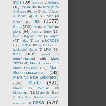
india
(88)
InSight
indonesia
(2)
(15)
inspiration4
(6)
Intelligenza
Artificiale
(9)
iran
(9)
iris
(3)
isee-
3 Reboot
(4)
ISpace
(3)
ISI
(1)
iss
(1077)
israele
(4)
italia
(112)
ixv
(6)
IYA2009
(8)
jaxa
(94)
Juno
(18)
Juice
(2)
kepler
Kayser Italia
(3)
Kari
(1)
(43)
LCROSS
ladee
(8)
laos
(1)
(26)
LightSail
(9)
Lisa Pathfinder
(1)
LRO
(75)
Lockheed Martin
(3)
luna
(416)
malesia
(2)
manifestazioni
(35)
Mars
2020
(24)
Mars Express
(63)
Mars
Mars Odyssey
(22)
Reconnaissance
(143)
Mars Science Laboratory
Marte
(621)
(160)
Maven
(17)
Mercurio
(12)
Messenger
(13)
Microsoft
(4)
Mir
(1)
Moon Base
(1)
moon express
(1)
nasa
(970)
nanoracks
(1)