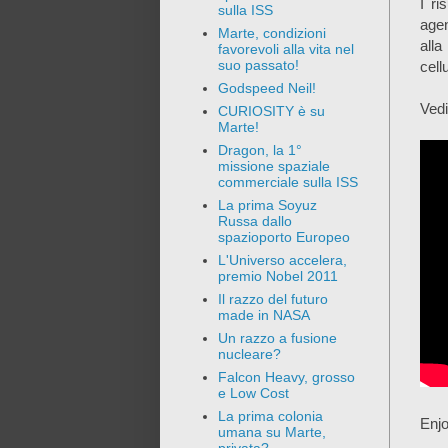
I ri
sulla ISS
agen
Marte, condizioni
all
favorevoli alla vita nel
suo passato!
cell
Godspeed Neil!
Vedi
CURIOSITY è su
Marte!
Dragon, la 1°
missione spaziale
commerciale sulla ISS
La prima Soyuz
Russa dallo
spazioporto Europeo
L'Universo accelera,
premio Nobel 2011
Il razzo del futuro
made in NASA
Un razzo a fusione
nucleare?
Falcon Heavy, grosso
e Low Cost
La prima colonia
Enjo
umana su Marte,