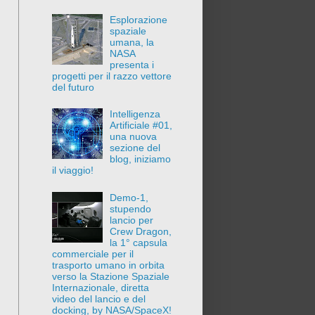
Esplorazione
spaziale
umana, la
NASA
presenta i
progetti per il razzo vettore
del futuro
Intelligenza
Artificiale #01,
una nuova
sezione del
blog, iniziamo
il viaggio!
Demo-1,
stupendo
lancio per
Crew Dragon,
la 1° capsula
commerciale per il
trasporto umano in orbita
verso la Stazione Spaziale
Internazionale, diretta
video del lancio e del
docking, by NASA/SpaceX!