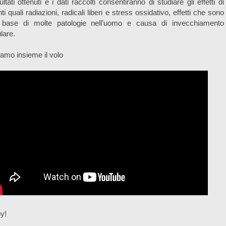
sultati ottenuti e i dati raccolti consentiranno di studiare gli effetti di
ti quali radiazioni, radicali liberi e stress ossidativo, effetti che sono
a base di molte patologie nell’uomo e causa di invecchiamento
ulare.
amo insieme il volo
y!