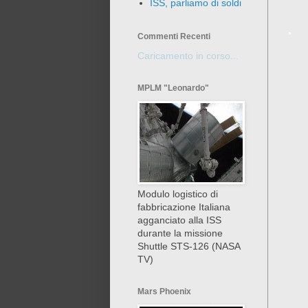
ISS, parliamo di soldi
Commenti Recenti
Caricamento in corso...
MPLM "Leonardo"
Modulo logistico di
fabbricazione Italiana
agganciato alla ISS
durante la missione
Shuttle STS-126 (NASA
TV)
Mars Phoenix