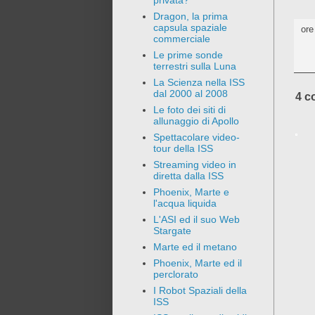
privata?
Dragon, la prima
capsula spaziale
or
commerciale
Le prime sonde
terrestri sulla Luna
La Scienza nella ISS
dal 2000 al 2008
4 c
Le foto dei siti di
allunaggio di Apollo
Spettacolare video-
tour della ISS
Streaming video in
diretta dalla ISS
Phoenix, Marte e
l'acqua liquida
L'ASI ed il suo Web
Stargate
Marte ed il metano
Phoenix, Marte ed il
perclorato
I Robot Spaziali della
ISS