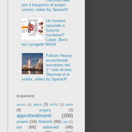
per il trasporto di esseri
umani, video by SpaceX!
Un motore
spaziale a
fusione
nucleare?
Laser, Boro
ed i progetti NASA
Falcon Heavy,
eccezionale
successo del
1° volo di test,
Starman è in
orbita, video by SpaceX!
Argomenti
aexa
(3)
ams
aeolus
(2)
AIPAS
(2)
(8)
angara
(3)
approfondimenti
(200)
ariane
(16)
Artemis
(66)
ase
(1)
asi
(68)
asteroidi
(48)