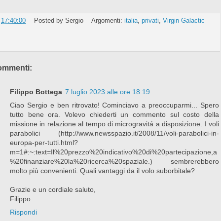
e
17:40:00
Posted by
Sergio
Argomenti:
italia
,
privati
,
Virgin Galactic
ommenti:
Filippo Bottega
7 luglio 2023 alle ore 18:19
Ciao Sergio e ben ritrovato! Cominciavo a preoccuparmi... Spero
tutto bene ora. Volevo chiederti un commento sul costo della
missione in relazione al tempo di microgravitá a disposizione. I voli
parabolici (http://www.newsspazio.it/2008/11/voli-parabolici-in-
europa-per-tutti.html?
m=1#:~:text=Il%20prezzo%20indicativo%20di%20partecipazione,a
%20finanziare%20la%20ricerca%20spaziale.) sembrerebbero
molto più convenienti. Quali vantaggi da il volo suborbitale?
Grazie e un cordiale saluto,
Filippo
Rispondi