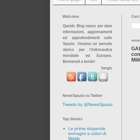
Welcome
Cerc
Questo Blog nasce per dare
informazioni, aggiornamenti
ed approfondimenti sullo
vener
Spazio. Viviamo un periodo
GAL
storico per l'Astronautica
com
mondiale ed Europea.
Mili
Benvenuti a bordo!
Sergio
NewsSpazio su Twitter
Tweets by @NewsSpazio
Top Stories
Le prime stupende
immagini a colori di
Webb