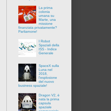
La prima
colonia
umana su
Marte, una
missione
finanziata privatamente?
Parliamone!
I Robot
Spaziali della
ISS - Indice
Generale
SpaceX sulla
Luna nel
2018,
l'esplosione
del nuovo
business spaziale!
Dragon V2, è
nata la prima
capsula
spaziale
commerciale