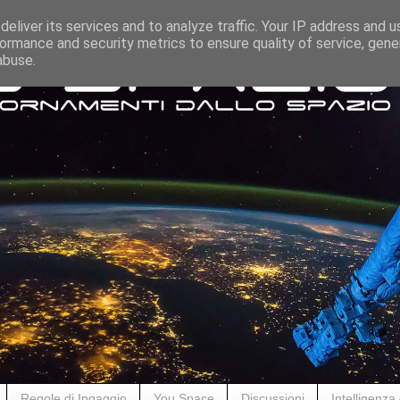
eliver its services and to analyze traffic. Your IP address and 
ormance and security metrics to ensure quality of service, gen
abuse.
Regole di Ingaggio
You Space
Discussioni
Intelligenza A