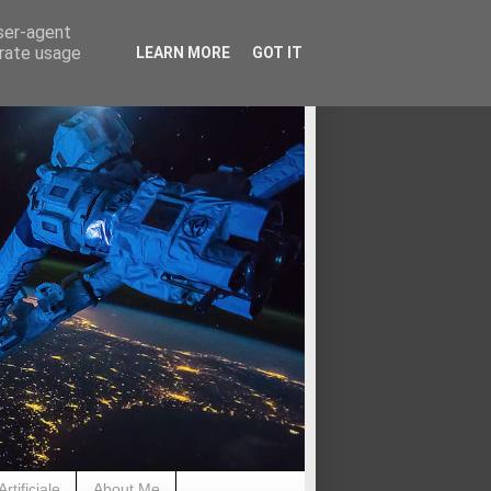
user-agent
erate usage
LEARN MORE
GOT IT
rtificiale
About Me