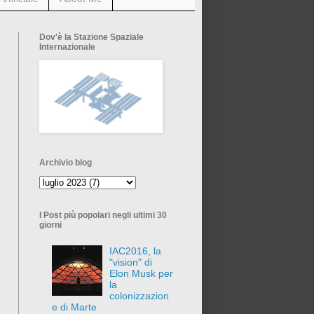
Dov'è la Stazione Spaziale
Internazionale
Archivio blog
I Post più popolari negli ultimi 30
giorni
IAC2016, la
"vision" di
Elon Musk per
la
colonizzazion
e di Marte