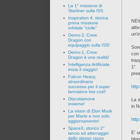
La 1° missione di
Starliner sulla ISS
Inspiration 4, storica
NEW
prima missione
atti
orbitale "civile"
un'i
Demo-2, Crew
Dragon con
equipaggio sulla ISS!
Sono
Demo-1, Crew
con 
Dragon è una realtà!
tras
Intelligenza Artificiale,
1° 
inizia il viaggio!
prea
Falcon Heavy,
straordinario
http
successo per il super
lanciatore low cost!
Discutiamone
La m
insieme!
in N
La vision di Elon Musk
per Marte e non solo,
htt
aggiornamento!
SpaceX, storico 2°
E' u
lancio ed atterraggio
dello stesso razzo
blog