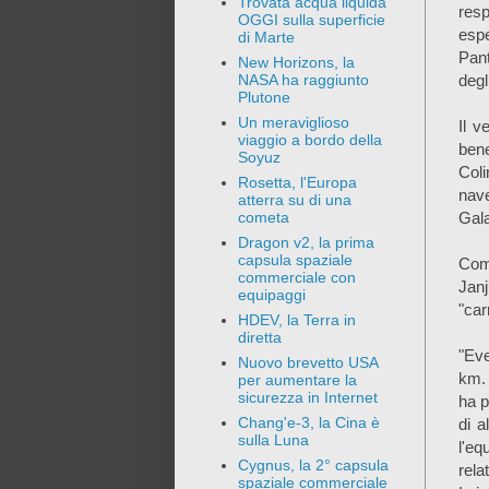
Trovata acqua liquida
resp
OGGI sulla superficie
espe
di Marte
Pan
New Horizons, la
degl
NASA ha raggiunto
Plutone
Un meraviglioso
Il v
viaggio a bordo della
bene
Soyuz
Coli
Rosetta, l'Europa
nave
atterra su di una
Gala
cometa
Dragon v2, la prima
capsula spaziale
Com
commerciale con
Jan
equipaggi
"car
HDEV, la Terra in
diretta
"Eve
Nuovo brevetto USA
km. 
per aumentare la
sicurezza in Internet
ha p
Chang'e-3, la Cina è
di a
sulla Luna
l'eq
Cygnus, la 2° capsula
rela
spaziale commerciale