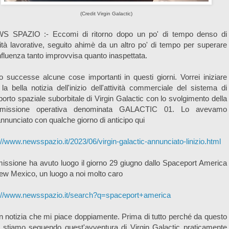
(Credit Virgin Galactic)
S SPAZIO :- Eccomi di ritorno dopo un po' di tempo denso di
vità lavorative, seguito ahimè da un altro po' di tempo per superare
nfluenza tanto improvvisa quanto inaspettata.
 successe alcune cose importanti in questi giorni. Vorrei iniziare
la bella notizia dell'inizio dell'attività commerciale del sistema di
porto spaziale suborbitale di Virgin Galactic con lo svolgimento della
missione operativa denominata GALACTIC 01. Lo avevamo
nnunciato con qualche giorno di anticipo qui
://www.newsspazio.it/2023/06/virgin-galactic-annunciato-linizio.html
issione ha avuto luogo il giorno 29 giugno dallo Spaceport America
ew Mexico, un luogo a noi molto caro
p://www.newsspazio.it/search?q=spaceport+america
n notizia che mi piace doppiamente. Prima di tutto perché da questo
 stiamo seguendo quest'avventura di Virgin Galactic praticamente