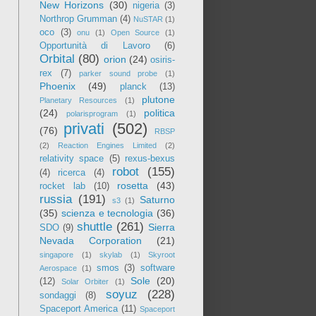
New Horizons
(30)
nigeria
(3)
Northrop Grumman
(4)
NuSTAR
(1)
oco
(3)
onu
(1)
Open Source
(1)
Opportunità di Lavoro
(6)
Orbital
(80)
orion
(24)
osiris-
rex
(7)
parker sound probe
(1)
Phoenix
(49)
planck
(13)
plutone
Planetary Resources
(1)
(24)
politica
polarisprogram
(1)
privati
(502)
(76)
RBSP
(2)
Reaction Engines Limited
(2)
relativity space
(5)
rexus-bexus
robot
(155)
(4)
ricerca
(4)
rosetta
(43)
rocket lab
(10)
russia
(191)
Saturno
s3
(1)
(35)
scienza e tecnologia
(36)
shuttle
(261)
Sierra
SDO
(9)
Nevada Corporation
(21)
singapore
(1)
skylab
(1)
Skyroot
smos
(3)
software
Aerospace
(1)
Sole
(20)
(12)
Solar Orbiter
(1)
soyuz
(228)
sondaggi
(8)
Spaceport America
(11)
Spaceport