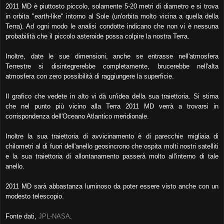
2011 MD è piuttosto piccolo, solamente 5-20 metri di diametro e si trova
in orbita "earth-like" intorno al Sole (un'orbita molto vicina a quella della
Terra). Ad ogni modo le analisi condotte indicano che non vi è nessuna
probabilità che il piccolo asteroide possa colpire la nostra Terra.
Inoltre, date le sue dimensioni, anche se entrasse nell'atmosfera
Terrestre si disintegrerebbe completamente, brucerebbe nell'alta
atmosfera con zero possibilità di raggiungere la superficie.
Il grafico che vedete in alto vi dà un'idea della sua traiettoria. Si stima
che nel punto più vicino alla Terra 2011 MD verrà a trovarsi in
corrispondenza dell'Oceano Atlantico meridionale.
Inoltre la sua traiettoria di avvicinamento è di parecchie migliaia di
chilometri al di fuori dell'anello geosincrono che ospita molti nostri satelliti
e la sua traiettoria di allontanamento passerà molto all'interno di tale
anello.
2011 MD sarà abbastanza luminoso da poter essere visto anche con un
modesto telescopio.
Fonte dati,
JPL-NASA
.