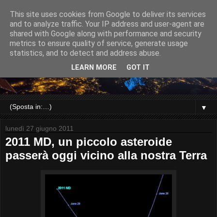
This site uses cookies from Google to deliver its services
and to analyze traffic. Your IP address and user-agent are
shared with Google along with performance and security
metrics to ensure quality of service, generate usage
statistics, and to detect and address abuse.
LEARN MORE
GOT IT
▼
lunedì 27 giugno 2011
2011 MD, un piccolo asteroide
passerà oggi vicino alla nostra Terra